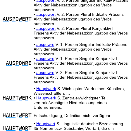
•
auspowert
V. 3. Person Singular Indikativ Präsens
Aktiv der Nebensatzkonjugation des Verbs
auspowern.
•
auspowert
V. 2. Person Plural Indikativ Präsens
AU
S
P
O
W
E
R
T
Aktiv der Nebensatzkonjugation des Verbs
auspowern.
•
auspowert
V. 2. Person Plural Konjunktiv I
Präsens Aktiv der Nebensatzkonjugation des Verbs
auspowern.
•
auspowre
V. 1. Person Singular Indikativ Präsens
Aktiv der Nebensatzkonjugation des Verbs
auspowern.
•
auspowre
V. 1. Person Singular Konjunktiv I
AU
S
P
O
WR
E
Präsens Aktiv der Nebensatzkonjugation des Verbs
auspowern.
•
auspowre
V. 3. Person Singular Konjunktiv I
Präsens Aktiv der Nebensatzkonjugation des Verbs
auspowern.
•
Hauptwerk
S. Wichtigstes Werk eines Künstlers,
Wissenschaftlers …
H
AUP
T
W
E
R
K
•
Hauptwerk
S. Zentraler/wichtigster Teil,
zentrale/wichtigste Niederlassung eines
Unternehmens.
H
AUP
T
W
E
R
T
Entschuldigung, Definition nicht verfügbar.
•
Hauptwort
S. Linguistik: deutsche Bezeichnung
H
AUP
T
W
O
R
T
für Nomen bzw. Substantiv; Wortart, die ein