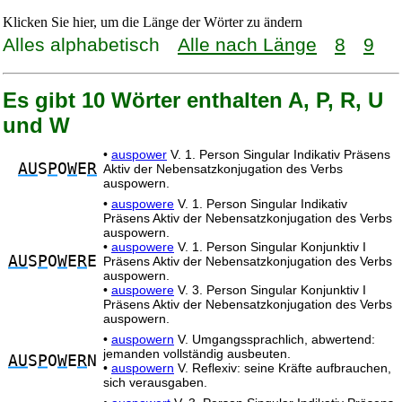
Klicken Sie hier, um die Länge der Wörter zu ändern
Alles alphabetisch
Alle nach Länge
8
9
Es gibt 10 Wörter enthalten A, P, R, U
und W
•
auspower
V. 1. Person Singular Indikativ Präsens
AU
S
P
O
W
E
R
Aktiv der Nebensatzkonjugation des Verbs
auspowern.
•
auspowere
V. 1. Person Singular Indikativ
Präsens Aktiv der Nebensatzkonjugation des Verbs
auspowern.
•
auspowere
V. 1. Person Singular Konjunktiv I
AU
S
P
O
W
E
R
E
Präsens Aktiv der Nebensatzkonjugation des Verbs
auspowern.
•
auspowere
V. 3. Person Singular Konjunktiv I
Präsens Aktiv der Nebensatzkonjugation des Verbs
auspowern.
•
auspowern
V. Umgangssprachlich, abwertend:
jemanden vollständig ausbeuten.
AU
S
P
O
W
E
R
N
•
auspowern
V. Reflexiv: seine Kräfte aufbrauchen,
sich verausgaben.