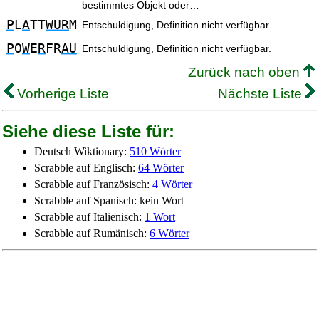
bestimmtes Objekt oder…
P
L
A
TT
WUR
M
Entschuldigung, Definition nicht verfügbar.
P
O
W
E
R
FR
AU
Entschuldigung, Definition nicht verfügbar.
Zurück nach oben
Vorherige Liste
Nächste Liste
Siehe diese Liste für:
Deutsch Wiktionary:
510 Wörter
Scrabble auf Englisch:
64 Wörter
Scrabble auf Französisch:
4 Wörter
Scrabble auf Spanisch: kein Wort
Scrabble auf Italienisch:
1 Wort
Scrabble auf Rumänisch:
6 Wörter