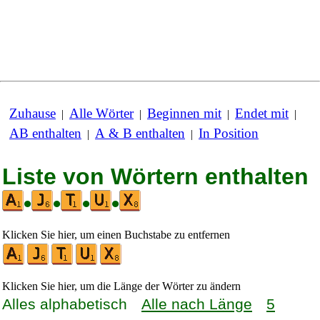
Zuhause
Alle Wörter
Beginnen mit
Endet mit
|
|
|
|
AB enthalten
A & B enthalten
In Position
|
|
Liste von Wörtern enthalten
•
•
•
•
Klicken Sie hier, um einen Buchstabe zu entfernen
Klicken Sie hier, um die Länge der Wörter zu ändern
Alles alphabetisch
Alle nach Länge
5