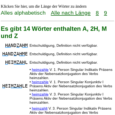
Klicken Sie hier, um die Länge der Wörter zu ändern
Alles alphabetisch
Alle nach Länge
8
9
Es gibt 14 Wörter enthalten A, 2H, M
und Z
HA
ND
Z
A
HM
Entschuldigung, Definition nicht verfügbar.
HA
ND
Z
A
HM
E
Entschuldigung, Definition nicht verfügbar.
H
EI
MZAH
L
Entschuldigung, Definition nicht verfügbar.
•
heimzahle
V. 1. Person Singular Indikativ Präsens
Aktiv der Nebensatzkonjugation des Verbs
heimzahlen.
•
heimzahle
V. 1. Person Singular Konjunktiv I
H
EI
MZAH
LE
Präsens Aktiv der Nebensatzkonjugation des Verbs
heimzahlen.
•
heimzahle
V. 3. Person Singular Konjunktiv I
Präsens Aktiv der Nebensatzkonjugation des Verbs
heimzahlen.
•
heimzahlt
V. 3. Person Singular Indikativ Präsens
Aktiv der Nebensatzkonjugation des Verbs