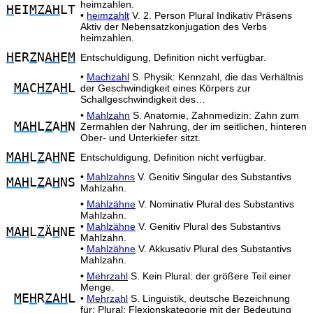
heimzahlen.
H
EI
MZAH
LT
•
heimzahlt
V. 2. Person Plural Indikativ Präsens
Aktiv der Nebensatzkonjugation des Verbs
heimzahlen.
H
ER
Z
N
AH
E
M
Entschuldigung, Definition nicht verfügbar.
•
Machzahl
S. Physik: Kennzahl, die das Verhältnis
MA
C
HZ
A
H
L
der Geschwindigkeit eines Körpers zur
Schallgeschwindigkeit des…
•
Mahlzahn
S. Anatomie, Zahnmedizin: Zahn zum
MAH
L
Z
A
H
N
Zermahlen der Nahrung, der im seitlichen, hinteren
Ober- und Unterkiefer sitzt.
MAH
L
Z
A
H
NE
Entschuldigung, Definition nicht verfügbar.
•
Mahlzahns
V. Genitiv Singular des Substantivs
MAH
L
Z
A
H
NS
Mahlzahn.
•
Mahlzähne
V. Nominativ Plural des Substantivs
Mahlzahn.
•
Mahlzähne
V. Genitiv Plural des Substantivs
MAH
L
Z
Ä
H
NE
Mahlzahn.
•
Mahlzähne
V. Akkusativ Plural des Substantivs
Mahlzahn.
•
Mehrzahl
S. Kein Plural: der größere Teil einer
Menge.
M
E
H
R
ZAH
L
•
Mehrzahl
S. Linguistik, deutsche Bezeichnung
für: Plural; Flexionskategorie mit der Bedeutung