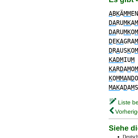
A
B
K
Ä
MM
E
DA
RU
MK
A
DA
RU
MK
O
D
E
KA
GRA
D
R
A
US
K
O
KADM
IU
M
KA
R
D
A
M
O
K
O
MMA
N
D
MAK
A
D
A
M
Liste b
Vorherig
Siehe di
Deutsch