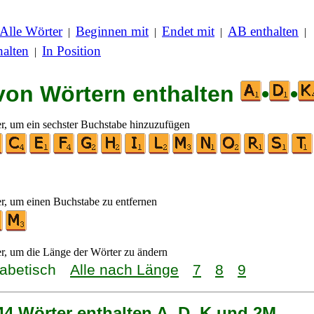
Alle Wörter
Beginnen mit
Endet mit
AB enthalten
|
|
|
|
alten
In Position
|
 von Wörtern enthalten
•
•
er, um ein sechster Buchstabe hinzuzufügen
er, um einen Buchstabe zu entfernen
er, um die Länge der Wörter zu ändern
habetisch
Alle nach Länge
7
8
9
44 Wörter enthalten A, D, K und 2M