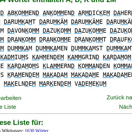
N
D
A
B
K
O
MM
EN
D
A
N
K
O
MM
EN
D
A
R
MD
IC
K
E
M
DA
HER
M
DA
RU
MK
A
M
T
DA
RU
MK
Ä
M
DA
RU
MK
Ä
M
E
DA
RU
MK
Ä
M
M
DA
VON
K
O
MM
DA
ZU
K
O
MM
DA
ZU
K
O
MM
E
DA
ZU
K
O
MM
D
R
A
N
K
O
MM
D
R
A
N
K
O
MM
E
D
R
A
N
K
O
MM
T
D
R
A
UF
K
MM
D
U
MMKA
M
D
U
MMKA
MEN
D
U
MMKA
MST
D
U
MMKA
M
KADM
IU
M
S
KA
H
M
EN
D
E
M
KAMM
GRIN
D
KA
R
D
A
M
O
M
M
E
KA
R
D
A
M
O
M
S
K
L
AMM
ERN
D
K
O
MMA
N
D
EN
K
O
MMA
OS
K
R
AM
EN
D
E
M
MAK
A
D
A
M
MAK
A
D
A
M
E
MAK
A
D
A
M
E
S
MAK
ELN
D
E
M
MA
R
K
EN
D
E
M
V
AD
E
M
E
K
U
M
Zurück n
earbeiten
e Liste
Näch
ese Liste für:
 Wiktionary:
1630 Wörter