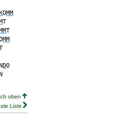
K
O
MM
M
T
MM
T
O
MM
T
N
D
O
N
ach oben
ste Liste