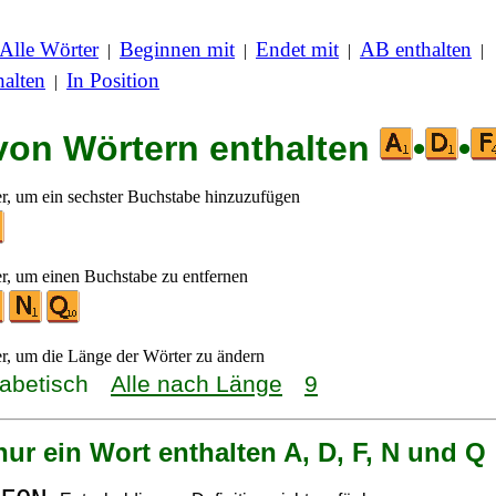
Alle Wörter
Beginnen mit
Endet mit
AB enthalten
|
|
|
|
alten
In Position
|
 von Wörtern enthalten
•
•
er, um ein sechster Buchstabe hinzuzufügen
er, um einen Buchstabe zu entfernen
er, um die Länge der Wörter zu ändern
habetisch
Alle nach Länge
9
nur ein Wort enthalten A, D, F, N und Q