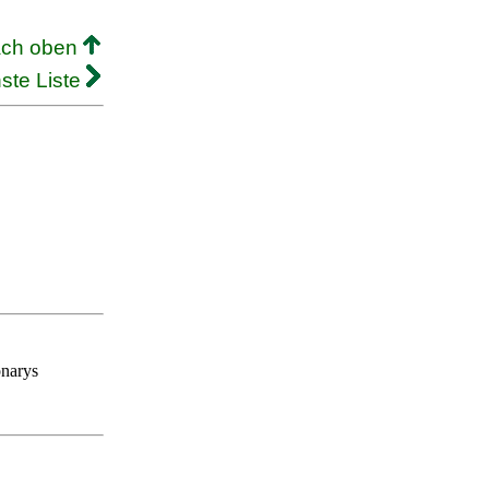
ach oben
ste Liste
onarys