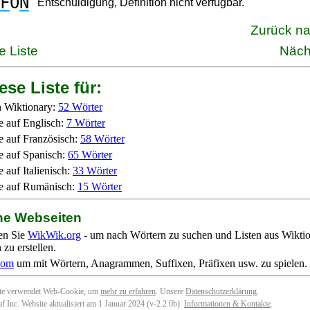
F
O
N
Entschuldigung, Definition nicht verfügbar.
Zurück n
e Liste
Näch
ese Liste für:
 Wiktionary:
52 Wörter
e auf Englisch:
7 Wörter
e auf Französisch:
58 Wörter
e auf Spanisch:
65 Wörter
 auf Italienisch:
33 Wörter
e auf Rumänisch:
15 Wörter
ne Webseiten
en Sie
WikWik.org
- um nach Wörtern zu suchen und Listen aus Wikti
zu erstellen.
com
um mit Wörtern, Anagrammen, Suffixen, Präfixen usw. zu spielen.
ite verwendet Web-Cookie, um
mehr zu erfahren
. Unsere
Datenschutzerklärung
.
f Inc. Website aktualisiert am 1 Januar 2024 (v-2.2.0
b
).
Informationen & Kontakte
.