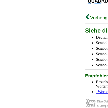
Q
U
AD
RO
Vorherig
Siehe di
Deutsch
Scrabbl
Scrabbl
Scrabbl
Scrabble
Scrabbl
Empfohle
Besuch
Wörtern 
1Wort.
Diese Se
© Ortogra