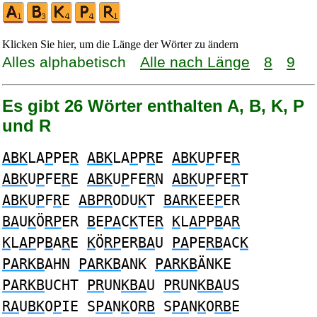
Klicken Sie hier, um die Länge der Wörter zu ändern
Alles alphabetisch
Alle nach Länge
8
9
Es gibt 26 Wörter enthalten A, B, K, P
und R
ABK
LA
P
PE
R
ABK
LA
P
P
R
E
ABK
U
P
FE
R
ABK
U
P
FE
R
E
ABK
U
P
FE
R
N
ABK
U
P
FE
R
T
ABK
U
P
F
R
E
ABPR
ODU
K
T
BARK
EE
P
ER
BA
U
K
Ö
RP
ER
B
E
PA
C
K
TE
R
K
L
AP
P
B
A
R
K
L
AP
P
B
A
R
E
K
Ö
RP
ER
BA
U
PA
PE
RB
AC
K
PARKB
AHN
PARKB
ANK
PARKB
ÄNKE
PARKB
UCHT
PR
UN
KBA
U
PR
UN
KBA
US
RA
U
BK
O
P
IE S
PA
N
K
O
RB
S
PA
N
K
O
RB
E