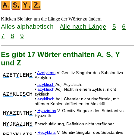
Klicken Sie hier, um die Länge der Wörter zu ändern
Alles alphabetisch
Alle nach Länge
5
6
7
8
9
Es gibt 17 Wörter enthalten A, S, Y
und Z
•
Azetylens
V. Genitiv Singular des Substantivs
AZ
ET
Y
LEN
S
Azetylen.
•
azyklisch
Adj. Acyclisch.
•
azyklisch
Adj. Nicht in einem Zyklus, nicht
AZY
KLI
S
CH
zyklisch.
•
azyklisch
Adj. Chemie: nicht ringförmig, mit
offenen Kohlenstoffketten im Molekül.
•
Hyazinths
V. Genitiv Singular des Substantivs
H
YAZ
INTH
S
Hyazinth.
H
Y
DR
AZ
IN
S
Entschuldigung, Definition nicht verfügbar.
•
Rezyklats
V. Genitiv Singular des Substantivs
RE
ZY
KL
A
T
S