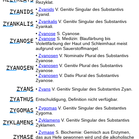
Rezyklat.
•
Zyanids
V. Genitiv Singular des Substantivs
ZYA
NID
S
Zyanid.
•
Zyankalis
V. Genitiv Singular des Substantivs
ZYA
NKALI
S
Zyankali.
•
Zyanose
S. Cyanose.
•
Zyanose
S. Medizin: Blaufärbung bis
ZYA
NO
S
E
Violettfärbung der Haut und Schleimhaut meist
aufgrund von Sauerstoffmangel.
•
Zyanosen
V. Nominativ Plural des Substantivs
Zyanose.
•
Zyanosen
V. Genitiv Plural des Substantivs
ZYA
NO
S
EN
Zyanose.
•
Zyanosen
V. Dativ Plural des Substantivs
Zyanose.
ZYA
N
S
•
Zyans
V. Genitiv Singular des Substantivs Zyan.
ZYA
THU
S
Entschuldigung, Definition nicht verfügbar.
•
Zygomas
V. Genitiv Singular des Substantivs
ZY
GOM
AS
Zygoma.
•
Zyklamens
V. Genitiv Singular des Substantivs
ZY
KL
A
MEN
S
Zyklamen.
•
Zymase
S. Biochemie: Gemisch aus Enzymen,
ZY
M
AS
E
das aus Hefe gewonnen wird und die alkoholische