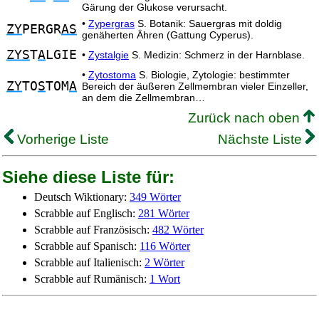
Gärung der Glukose verursacht.
•
Zypergras
S. Botanik: Sauergras mit doldig
ZY
PERGR
AS
genäherten Ähren (Gattung Cyperus).
ZYS
T
A
LGIE
•
Zystalgie
S. Medizin: Schmerz in der Harnblase.
•
Zytostoma
S. Biologie, Zytologie: bestimmter
ZY
TO
S
TOM
A
Bereich der äußeren Zellmembran vieler Einzeller,
an dem die Zellmembran…
Zurück nach oben
Vorherige Liste
Nächste Liste
Siehe diese Liste für:
Deutsch Wiktionary:
349 Wörter
Scrabble auf Englisch:
281 Wörter
Scrabble auf Französisch:
482 Wörter
Scrabble auf Spanisch:
116 Wörter
Scrabble auf Italienisch:
2 Wörter
Scrabble auf Rumänisch:
1 Wort