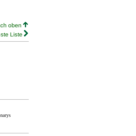
ach oben
ste Liste
onarys