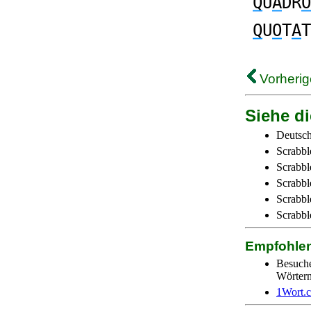
Q
U
A
DR
O
Q
U
O
T
A
T
Vorherig
Siehe di
Deutsch
Scrabbl
Scrabbl
Scrabbl
Scrabble
Scrabbl
Empfohle
Besuch
Wörtern 
1Wort.