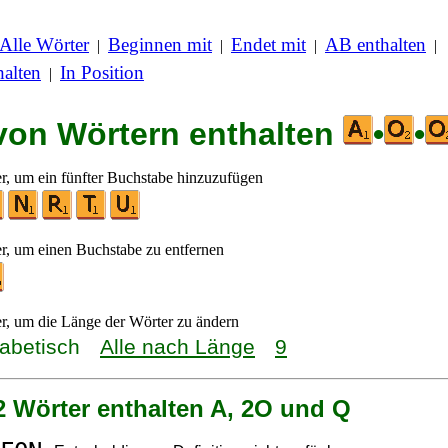
Alle Wörter
Beginnen mit
Endet mit
AB enthalten
|
|
|
|
alten
In Position
|
 von Wörtern enthalten
•
•
er, um ein fünfter Buchstabe hinzuzufügen
er, um einen Buchstabe zu entfernen
er, um die Länge der Wörter zu ändern
habetisch
Alle nach Länge
9
2 Wörter enthalten A, 2O und Q