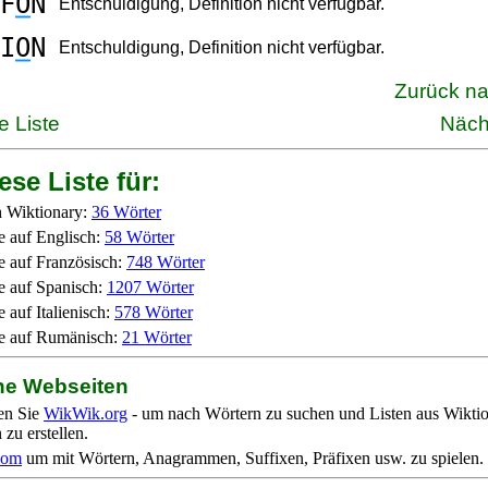
F
O
N
Entschuldigung, Definition nicht verfügbar.
I
O
N
Entschuldigung, Definition nicht verfügbar.
Zurück n
e Liste
Näch
ese Liste für:
 Wiktionary:
36 Wörter
e auf Englisch:
58 Wörter
e auf Französisch:
748 Wörter
e auf Spanisch:
1207 Wörter
 auf Italienisch:
578 Wörter
e auf Rumänisch:
21 Wörter
ne Webseiten
en Sie
WikWik.org
- um nach Wörtern zu suchen und Listen aus Wikti
zu erstellen.
com
um mit Wörtern, Anagrammen, Suffixen, Präfixen usw. zu spielen.