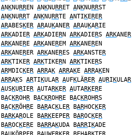
A
N
K
NU
RR
EN
A
N
K
NU
RR
ET
A
N
K
NU
RR
ST
A
N
K
NU
RR
T
A
N
K
NU
RR
TE
A
NTI
K
E
R
E
R
AR
ABES
K
E
R
AR
AU
K
ANE
R
AR
AU
K
A
R
IE
ARK
ADIE
R
ARK
ADIE
R
N
ARK
ADIE
R
S
ARK
ANE
R
ARK
ANE
R
E
ARK
ANE
R
EM
ARK
ANE
R
EN
ARK
ANE
R
ER
ARK
ANE
R
ES
ARK
ANSTE
R
ARK
TIKE
R
ARK
TIKE
R
N
ARK
TIKE
R
S
AR
MDIC
K
E
R
ARR
A
K
ARR
A
K
E
ARR
A
K
EN
ARR
A
K
S
AR
TI
K
ULA
R
A
UF
K
LÄ
R
E
R
A
U
R
I
K
ULA
R
A
US
K
U
R
IE
R
A
UTA
RK
E
R
A
UTA
RK
E
R
E
B
A
C
KR
OH
R
B
A
C
KR
OH
R
E B
A
C
KR
OH
R
S
B
A
C
KR
ÖH
R
E B
AR
AC
K
LE
R
B
AR
HOC
K
E
R
B
ARK
A
R
OLE B
ARK
EEPE
R
B
AR
OC
K
E
R
B
AR
OC
K
E
R
E B
ARR
A
K
UDA B
ARR
I
K
ADE
B
A
U
K
Ö
R
PE
R
B
A
UWE
RK
E
R
BEH
ARK
TE
R