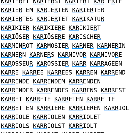
KAR
IE
R
ET
KAR
IE
R
ST
KAR
IE
R
T
KAR
IE
R
TE
KAR
IE
R
TEM
KAR
IE
R
TEN
KAR
IE
R
TER
KAR
IE
R
TES
KAR
IE
R
TET
KAR
IKATU
R
KAR
IKIE
R
KAR
IKIE
R
E
KAR
IKIE
R
T
KAR
IÖSE
R
KAR
IÖSE
R
E
KAR
ISCHE
R
KAR
MIN
R
OT
KAR
MOSIE
R
KAR
NE
R
KAR
NE
R
IN
KAR
NE
R
N
KAR
NE
R
S
KAR
NIVO
R
KAR
NIVO
R
E
KAR
OSSEU
R
KAR
OSSIE
R
KARR
KARR
AGEEN
KARR
E
KARR
EE
KARR
EES
KARR
EN
KARR
END
KARR
ENDE
KARR
ENDEM
KARR
ENDEN
KARR
ENDER
KARR
ENDES
KARR
ENS
KARR
EST
KARR
ET
KARR
ETE
KARR
ETEN
KARR
ETTE
KARR
ETTEN
KARR
IERE
KARR
IEREN
KARR
IOL
KARR
IOLE
KARR
IOLEN
KARR
IOLET
KARR
IOLS
KARR
IOLST
KARR
IOLT