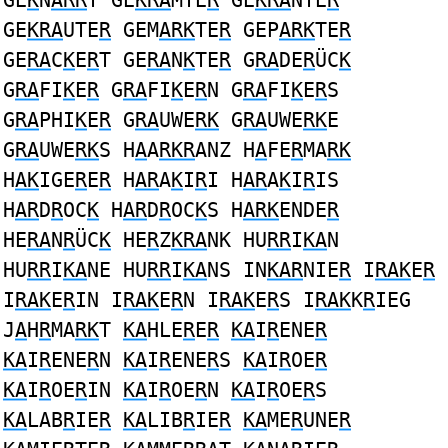
GE
K
N
ARR
T GE
KRA
MTE
R
GE
KRA
NTE
R
GE
KRA
UTE
R
GEM
ARK
TE
R
GEP
ARK
TE
R
GE
RA
C
K
E
R
T GE
RA
N
K
TE
R
G
RA
DE
R
ÜC
K
G
RA
FI
K
E
R
G
RA
FI
K
E
R
N G
RA
FI
K
E
R
S
G
RA
PHI
K
E
R
G
RA
UWE
RK
G
RA
UWE
RK
E
G
RA
UWE
RK
S H
A
A
RKR
ANZ H
A
FE
R
MA
RK
H
AK
IGE
R
E
R
H
AR
A
K
I
R
I H
AR
A
K
I
R
IS
H
AR
D
R
OC
K
H
AR
D
R
OC
K
S H
ARK
ENDE
R
HE
RA
N
R
ÜC
K
HE
R
Z
KRA
NK HU
RR
I
KA
N
HU
RR
I
KA
NE HU
RR
I
KA
NS IN
KAR
NIE
R
I
RAK
E
R
I
RAK
E
R
IN I
RAK
E
R
N I
RAK
E
R
S I
RAK
K
R
IEG
J
A
H
R
MA
RK
T
KA
HLE
R
E
R
KA
I
R
ENE
R
KA
I
R
ENE
R
N
KA
I
R
ENE
R
S
KA
I
R
OE
R
KA
I
R
OE
R
IN
KA
I
R
OE
R
N
KA
I
R
OE
R
S
KA
LAB
R
IE
R
KA
LIB
R
IE
R
KA
ME
R
UNE
R