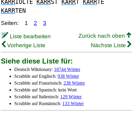
KARR
IOLTE
KARR
ST
KARR
T
KARR
TE
KARR
TEN
Seiten:
1
2
3
Zurück nach oben
Liste bearbeiten
Vorherige Liste
Nächste Liste
Siehe diese Liste für:
Deutsch Wiktionary:
18744 Wörter
Scrabble auf Englisch:
938 Wörter
Scrabble auf Französisch:
238 Wörter
Scrabble auf Spanisch: kein Wort
Scrabble auf Italienisch:
129 Wörter
Scrabble auf Rumänisch:
133 Wörter