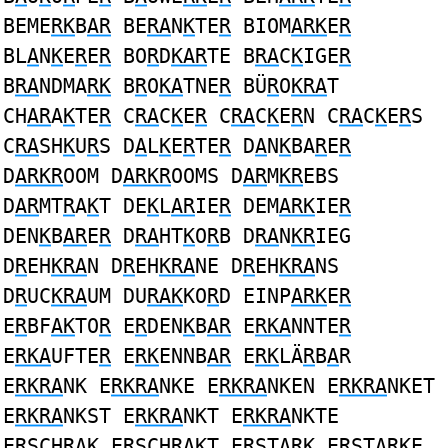
BEME
RK
B
AR
BE
RA
N
K
TE
R
BIOM
ARK
E
R
BL
A
N
K
E
R
E
R
BO
R
D
KAR
TE B
RA
C
K
IGE
R
B
RA
NDMA
RK
B
R
O
KA
TNE
R
BÜ
R
O
KRA
T
CH
AR
A
K
TE
R
C
RA
C
K
E
R
C
RA
C
K
E
R
N C
RA
C
K
E
R
S
C
RA
SH
K
U
R
S D
A
L
K
E
R
TE
R
D
A
N
K
BA
R
E
R
D
ARKR
OOM D
ARKR
OOMS D
AR
M
KR
EBS
D
AR
MT
R
A
K
T DE
K
L
AR
IE
R
DEM
ARK
IE
R
DEN
K
B
AR
E
R
D
RA
HT
K
O
R
B D
RA
N
KR
IEG
D
R
EH
KRA
N D
R
EH
KRA
NE D
R
EH
KRA
NS
D
R
UC
KRA
UM DU
RAK
KO
R
D EINP
ARK
E
R
E
R
BF
AK
TO
R
E
R
DEN
K
B
AR
E
RKA
NNTE
R
E
RKA
UFTE
R
E
RK
ENNB
AR
E
RK
LÄ
R
B
A
R
E
RKRA
NK E
RKRA
NKE E
RKRA
NKEN E
RKRA
NKET
E
RKRA
NKST E
RKRA
NKT E
RKRA
NKTE
E
R
SCH
RAK
E
R
SCH
RAK
T E
R
ST
ARK
E
R
ST
ARK
E