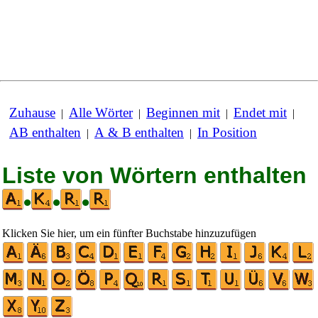
Zuhause
Alle Wörter
Beginnen mit
Endet mit
|
|
|
|
AB enthalten
A & B enthalten
In Position
|
|
Liste von Wörtern enthalten
•
•
•
Klicken Sie hier, um ein fünfter Buchstabe hinzuzufügen