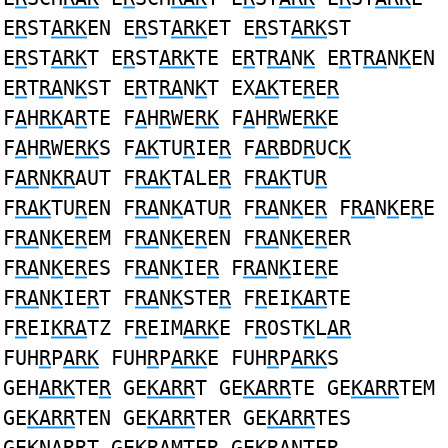
E
R
ST
ARK
EN E
R
ST
ARK
ET E
R
ST
ARK
ST
E
R
ST
ARK
T E
R
ST
ARK
TE E
R
T
RA
N
K
E
R
T
RA
N
K
EN
E
R
T
RA
N
K
ST E
R
T
RA
N
K
T EX
AK
TE
R
E
R
F
A
H
RK
A
R
TE F
A
H
R
WE
RK
F
A
H
R
WE
RK
E
F
A
H
R
WE
RK
S F
AK
TU
R
IE
R
F
AR
BD
R
UC
K
F
AR
N
KR
AUT F
RAK
TALE
R
F
RAK
TU
R
F
RAK
TU
R
EN F
RA
N
K
ATU
R
F
RA
N
K
E
R
F
RA
N
K
E
R
E
F
RA
N
K
E
R
EM F
RA
N
K
E
R
EN F
RA
N
K
E
R
ER
F
RA
N
K
E
R
ES F
RA
N
K
IE
R
F
RA
N
K
IE
R
E
F
RA
N
K
IE
R
T F
RA
N
K
STE
R
F
R
EI
KAR
TE
F
R
EI
KRA
TZ F
R
EIM
ARK
E F
R
OST
K
L
AR
FUH
R
P
ARK
FUH
R
P
ARK
E FUH
R
P
ARK
S
GEH
ARK
TE
R
GE
KARR
T GE
KARR
TE GE
KARR
TEM
GE
KARR
TEN GE
KARR
TER GE
KARR
TES