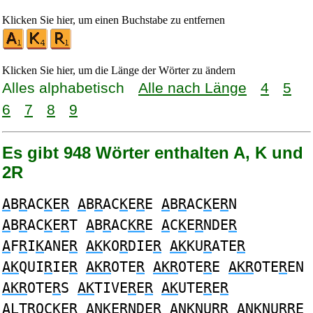
Klicken Sie hier, um einen Buchstabe zu entfernen
Klicken Sie hier, um die Länge der Wörter zu ändern
Alles alphabetisch
Alle nach Länge
4
5
6
7
8
9
Es gibt 948 Wörter enthalten A, K und
2R
A
B
R
AC
K
E
R
A
B
R
AC
K
E
R
E
A
B
R
AC
K
E
R
N
A
B
R
AC
K
E
R
T
A
B
R
AC
KR
E
A
C
K
E
R
NDE
R
A
F
R
I
K
ANE
R
AK
KO
R
DIE
R
AK
KU
R
ATE
R
AK
QUI
R
IE
R
AKR
OTE
R
AKR
OTE
R
E
AKR
OTE
R
EN
AKR
OTE
R
S
AK
TIVE
R
E
R
AK
UTE
R
E
R
A
LT
R
OC
K
E
R
A
N
K
E
R
NDE
R
A
N
K
NU
RR
A
N
K
NU
RR
E