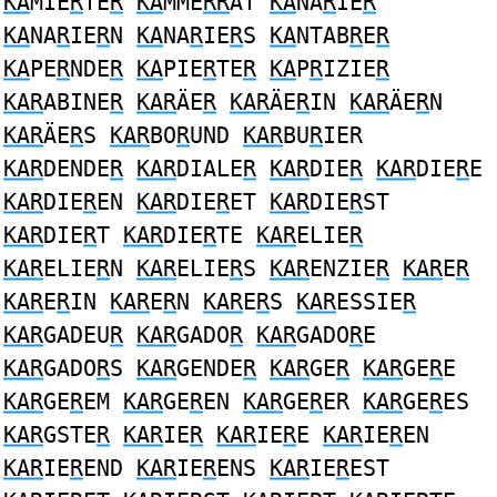
KA
MIE
R
TE
R
KA
MME
RR
AT
KA
NA
R
IE
R
KA
NA
R
IE
R
N
KA
NA
R
IE
R
S
KA
NTAB
R
E
R
KA
PE
R
NDE
R
KA
PIE
R
TE
R
KA
P
R
IZIE
R
KAR
ABINE
R
KAR
ÄE
R
KAR
ÄE
R
IN
KAR
ÄE
R
N
KAR
ÄE
R
S
KAR
BO
R
UND
KAR
BU
R
IER
KAR
DENDE
R
KAR
DIALE
R
KAR
DIE
R
KAR
DIE
R
E
KAR
DIE
R
EN
KAR
DIE
R
ET
KAR
DIE
R
ST
KAR
DIE
R
T
KAR
DIE
R
TE
KAR
ELIE
R
KAR
ELIE
R
N
KAR
ELIE
R
S
KAR
ENZIE
R
KAR
E
R
KAR
E
R
IN
KAR
E
R
N
KAR
E
R
S
KAR
ESSIE
R
KAR
GADEU
R
KAR
GADO
R
KAR
GADO
R
E
KAR
GADO
R
S
KAR
GENDE
R
KAR
GE
R
KAR
GE
R
E
KAR
GE
R
EM
KAR
GE
R
EN
KAR
GE
R
ER
KAR
GE
R
ES
KAR
GSTE
R
KAR
IE
R
KAR
IE
R
E
KAR
IE
R
EN
KAR
IE
R
END
KAR
IE
R
ENS
KAR
IE
R
EST