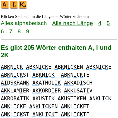
Klicken Sie hier, um die Länge der Wörter zu ändern
Alles alphabetisch
Alle nach Länge
4
5
6
7
8
9
Es gibt 205 Wörter enthalten A, I und
2K
A
B
K
N
I
C
K
A
B
K
N
I
C
K
E
A
B
K
N
I
C
K
EN
A
B
K
N
I
C
K
ET
A
B
K
N
I
C
K
ST
A
B
K
N
I
C
K
T
A
B
K
N
I
C
K
TE
AI
DS
K
RAN
K
AK
ATHOL
IK
AKK
AD
I
SCH
AKK
LAM
I
ER
AKK
ORD
I
ER
AKK
USAT
I
V
AK
ROBAT
IK
AK
UST
IK
AK
UST
IK
EN
A
N
K
L
I
C
K
A
N
K
L
I
C
K
E
A
N
K
L
I
C
K
EN
A
N
K
L
I
C
K
ET
A
N
K
L
I
C
K
ST
A
N
K
L
I
C
K
T
A
N
K
L
I
C
K
TE