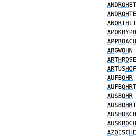
A
ND
ROH
E
A
ND
ROH
T
A
N
OR
T
H
I
A
P
O
K
R
YP
A
PP
RO
AC
AR
GW
OH
AR
T
H
R
O
S
AR
TUS
HO
A
UFB
OHR
A
UFB
OHR
A
USB
OHR
A
USB
OHR
A
US
HOR
C
A
USK
RO
C
A
Z
O
ISC
H