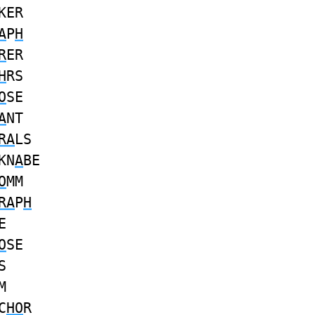
KER
A
P
H
R
ER
H
RS
O
SE
A
NT
RA
LS
KN
A
BE
O
MM
RA
P
H
E
O
SE
S
M
C
HO
R