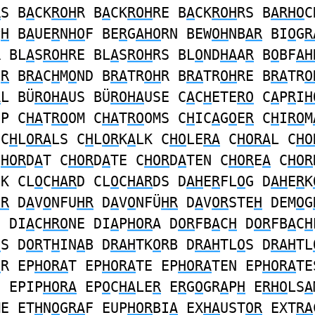
R
S B
A
CK
ROH
R B
A
CK
ROH
RE B
A
CK
ROH
RS B
ARHO
C
P
H
B
A
UE
R
N
HO
F BE
R
G
AHO
RN BEW
OH
NB
AR
BI
O
G
R
R BL
A
S
ROH
RE BL
A
S
ROH
RS BL
O
ND
HA
A
R
B
O
BF
AH
E
R
B
RA
C
H
M
O
ND B
RA
TR
OH
R B
RA
TR
OH
RE B
RA
TR
O
A
L BÜ
ROHA
US BÜ
ROHA
USE C
A
C
H
ETE
RO
C
A
P
R
I
H
UP C
HA
T
RO
OM C
HA
T
RO
OMS C
H
IC
A
G
O
E
R
C
H
I
RO
M
 C
H
L
ORA
LS C
H
L
OR
K
A
LK C
HO
LE
RA
C
HORA
L C
HO
C
HOR
D
A
T C
HOR
D
A
TE C
HOR
D
A
TEN C
HOR
E
A
C
HOR
IK CL
O
C
HAR
D CL
O
C
HAR
DS D
AH
E
R
FL
O
G D
AH
E
R
K
HR
D
A
V
O
NFU
HR
D
A
V
O
NFÜ
HR
D
A
V
OR
STE
H
DEM
O
G
N DI
A
C
HRO
NE DI
A
P
HOR
A D
OR
FB
A
C
H
D
OR
FB
A
C
H
H
S D
OR
T
H
IN
A
B D
RAH
TK
O
RB D
RAH
TL
O
S D
RAH
TL
H
R EP
HORA
T EP
HORA
TE EP
HORA
TEN EP
HORA
TE
S EPIP
HORA
EP
O
C
HA
LE
R
E
R
G
O
GR
A
P
H
E
RHO
LS
A
ME ET
H
N
O
G
RA
F EUP
HOR
BI
A
EX
HA
UST
OR
EXT
RA