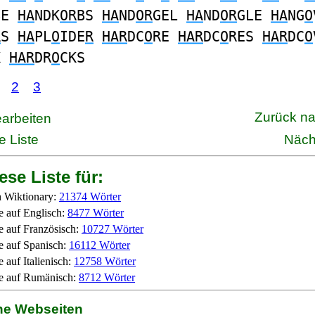
BE
HA
NDK
OR
BS
HA
ND
OR
GEL
HA
ND
OR
GLE
HA
NG
O
R
S
HA
PL
O
IDE
R
HAR
DC
O
RE
HAR
DC
O
RES
HAR
DC
O
K
HAR
DR
O
CKS
2
3
Zurück n
earbeiten
e Liste
Näch
ese Liste für:
 Wiktionary:
21374 Wörter
e auf Englisch:
8477 Wörter
e auf Französisch:
10727 Wörter
e auf Spanisch:
16112 Wörter
 auf Italienisch:
12758 Wörter
e auf Rumänisch:
8712 Wörter
ne Webseiten