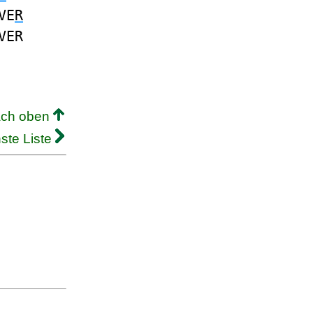
VE
R
VER
ach oben
ste Liste