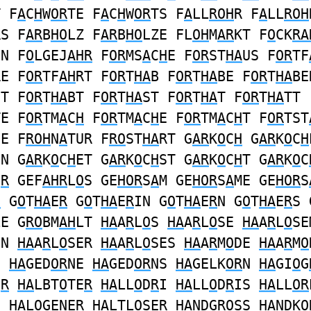
T F
A
C
H
W
OR
TE F
A
C
H
W
OR
TS F
A
LL
ROH
R F
A
LL
ROH
RS F
AR
B
HO
LZ F
AR
B
HO
LZE FL
OH
M
AR
KT F
O
CK
RA
EN F
O
LGEJ
AHR
F
OR
MS
A
C
H
E F
OR
ST
HA
US F
OR
TF
RE F
OR
TF
AH
RT F
OR
T
HA
B F
OR
T
HA
BE F
OR
T
HA
BE
ET F
OR
T
HA
BT F
OR
T
HA
ST F
OR
T
HA
T F
OR
T
HA
TT
TE F
OR
TM
A
C
H
F
OR
TM
A
C
H
E F
OR
TM
A
C
H
T F
OR
TST
SE F
ROH
N
A
TUR F
RO
ST
HA
RT G
AR
K
O
C
H
G
AR
K
O
C
H
EN G
AR
K
O
C
H
ET G
AR
K
O
C
H
ST G
AR
K
O
C
H
T G
AR
K
O
C
E
R
GEF
AHR
L
O
S GE
HOR
S
A
M GE
HOR
S
A
ME GE
HOR
S
H
G
O
T
HA
E
R
G
O
T
HA
E
R
IN G
O
T
HA
E
R
N G
O
T
HA
E
R
S 
LE G
RO
BM
AH
LT
HA
A
R
L
O
S
HA
A
R
L
O
SE
HA
A
R
L
O
SE
EN
HA
A
R
L
O
SER
HA
A
R
L
O
SES
HA
A
R
M
O
DE
HA
A
R
M
O
N
HA
GED
OR
NE
HA
GED
OR
NS
HA
GELK
OR
N
HA
GI
O
G
E
R
HA
LBT
O
TE
R
HA
LL
O
D
R
I
HA
LL
O
D
R
IS
HA
LL
OR
N
HA
L
O
GENE
R
HA
LTL
O
SE
R
HA
NDG
RO
SS
HA
NDK
O