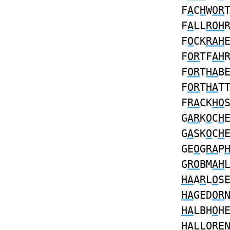
F
A
C
H
W
OR
F
A
LL
ROH
F
O
CK
RAH
F
OR
TF
AH
F
OR
T
HA
B
F
OR
T
HA
T
F
RA
CK
HO
G
AR
K
O
C
H
G
A
SK
O
C
H
GE
O
G
RA
P
G
RO
BM
AH
HA
A
R
L
O
S
HA
GED
OR
HA
LBH
O
H
HA
LL
OR
E