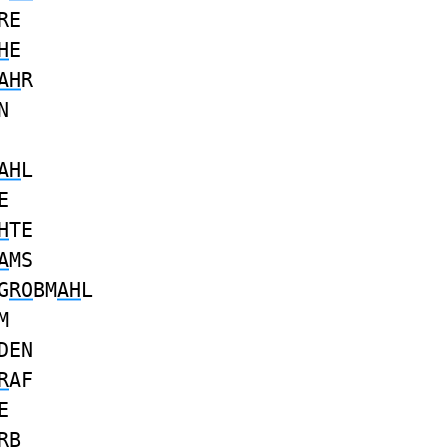
RE
H
E
AH
R
N
AH
L
E
H
TE
A
MS
G
RO
BM
AH
L
M
DEN
R
AF
E
R
B