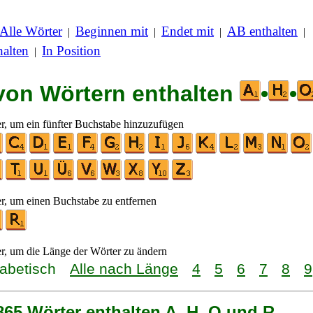
Alle Wörter
Beginnen mit
Endet mit
AB enthalten
|
|
|
|
alten
In Position
|
 von Wörtern enthalten
•
•
er, um ein fünfter Buchstabe hinzuzufügen
er, um einen Buchstabe zu entfernen
er, um die Länge der Wörter zu ändern
habetisch
Alle nach Länge
4
5
6
7
8
9
865 Wörter enthalten A, H, O und R