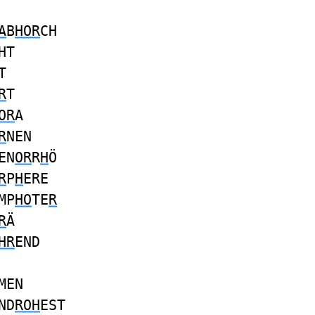
A
B
HOR
CH
HT
T
R
T
OR
A
R
NEN
EN
OR
R
H
Ö
R
P
H
ERE
MP
HO
TE
R
R
Ä
HR
END
MEN
ND
ROH
EST