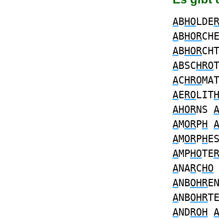
A
B
HO
LDE
A
B
HOR
CH
A
B
HOR
CH
A
BSC
HRO
A
C
HRO
MA
A
E
RO
LIT
AHOR
NS
A
M
OR
P
H
A
M
OR
P
H
E
A
MP
HO
TE
A
NA
R
C
HO
A
NB
OHR
E
A
NB
OHR
T
A
ND
ROH