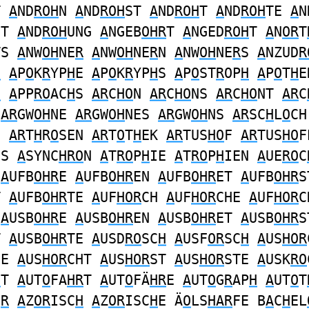
T
A
ND
ROH
N
A
ND
ROH
ST
A
ND
ROH
T
A
ND
ROH
TE
A
N
ET
A
ND
ROH
UNG
A
NGEB
OHR
T
A
NGED
ROH
T
A
N
OR
T
TS
A
NW
OH
NE
R
A
NW
OH
NE
R
N
A
NW
OH
NE
R
S
A
NZUD
R
H
A
P
O
K
R
YP
H
E
A
P
O
K
R
YP
H
S
A
P
O
ST
R
OP
H
A
P
O
T
H
E
H
A
PP
RO
AC
H
S
AR
C
HO
N
AR
C
HO
NS
AR
C
HO
NT
AR
C
N
AR
GW
OH
NE
AR
GW
OH
NES
AR
GW
OH
NS
AR
SC
H
L
O
CH
E
AR
T
H
R
O
SEN
AR
T
O
T
H
EK
AR
TUS
HO
F
AR
TUS
HO
F
FS
A
SYNC
HRO
N
A
T
RO
P
H
IE
A
T
RO
P
H
IEN
A
UE
RO
C
A
UFB
OHR
E
A
UFB
OHR
EN
A
UFB
OHR
ET
A
UFB
OHR
S
T
A
UFB
OHR
TE
A
UF
HOR
CH
A
UF
HOR
CHE
A
UF
HOR
C
A
USB
OHR
E
A
USB
OHR
EN
A
USB
OHR
ET
A
USB
OHR
S
T
A
USB
OHR
TE
A
USD
RO
SC
H
A
USF
OR
SC
H
A
US
HOR
HE
A
US
HOR
CHT
A
US
HOR
ST
A
US
HOR
STE
A
USK
RO
H
T
A
UT
O
FA
HR
T
A
UT
O
FÄ
HR
E
A
UT
O
G
R
AP
H
A
UT
O
T
E
R
A
Z
OR
ISC
H
A
Z
OR
ISC
H
E Ä
O
LS
HAR
FE B
A
C
H
EL