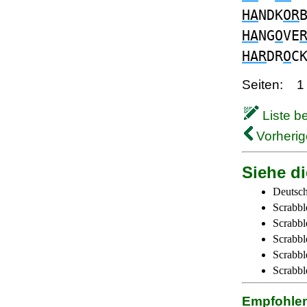
HA
NDK
OR
HA
NG
O
VE
HAR
DR
O
C
Seiten:
1
Liste b
Vorherig
Siehe di
Deutsch
Scrabbl
Scrabbl
Scrabbl
Scrabble
Scrabbl
Empfohle