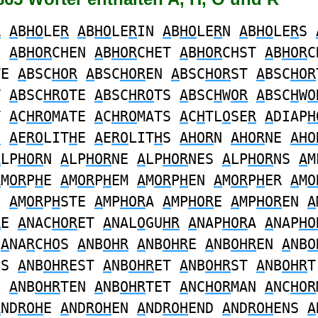
R
A
B
HO
LE
R
A
B
HO
LE
R
IN
A
B
HO
LE
R
N
A
B
HO
LE
R
S
E
A
B
HOR
CHEN
A
B
HOR
CHET
A
B
HOR
CHST
A
B
HOR
C
TE
A
BSC
HOR
A
BSC
HOR
EN
A
BSC
HOR
ST
A
BSC
HOR
T
A
BSC
HRO
TE
A
BSC
HRO
TS
A
BSC
H
W
OR
A
BSC
H
W
O
T
A
C
HRO
MATE
A
C
HRO
MATS
A
C
H
TL
O
SE
R
A
DIAP
H
H
A
E
RO
LIT
H
E
A
E
RO
LIT
H
S
AHOR
N
AHOR
NE
AHO
A
LP
HOR
N
A
LP
HOR
NE
A
LP
HOR
NES
A
LP
HOR
NS
A
M
A
M
OR
P
H
E
A
M
OR
P
H
EM
A
M
OR
P
H
EN
A
M
OR
P
H
ER
A
M
O
S
A
M
OR
P
H
STE
A
MP
HOR
A
A
MP
HOR
E
A
MP
HOR
EN
A
R
E
A
NAC
HOR
ET
A
NAL
O
GU
HR
A
NAP
HOR
A
A
NAP
HO
A
NA
R
C
HO
S
A
NB
OHR
A
NB
OHR
E
A
NB
OHR
EN
A
NB
O
NS
A
NB
OHR
EST
A
NB
OHR
ET
A
NB
OHR
ST
A
NB
OHR
T
E
A
NB
OHR
TEN
A
NB
OHR
TET
A
NC
HOR
MAN
A
NC
HOR
A
ND
ROH
E
A
ND
ROH
EN
A
ND
ROH
END
A
ND
ROH
ENS
A