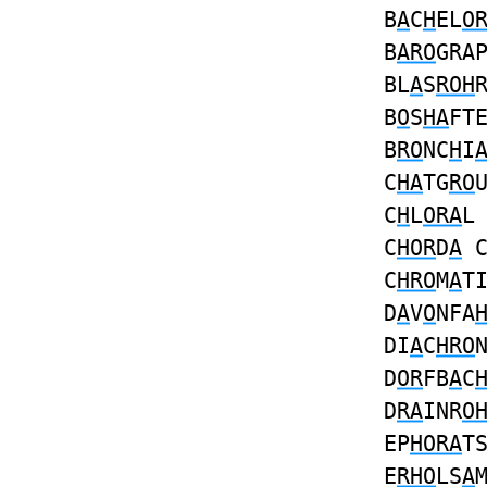
B
A
C
H
EL
O
B
ARO
GRA
BL
A
S
ROH
B
O
S
HA
FT
B
RO
NC
H
I
C
HA
TG
RO
C
H
L
ORA
L
C
HOR
D
A
C
HRO
M
A
T
D
A
V
O
NFA
DI
A
C
HRO
D
OR
FB
A
C
D
RA
INR
O
EP
HORA
T
E
RHO
LS
A