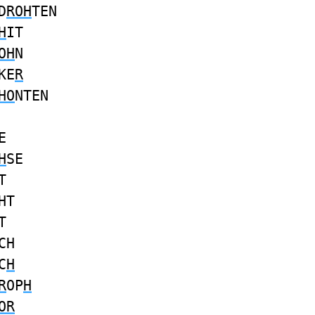
D
ROH
TEN
H
IT
OH
N
KE
R
HO
NTEN
E
H
SE
T
HT
T
CH
C
H
R
OP
H
OR