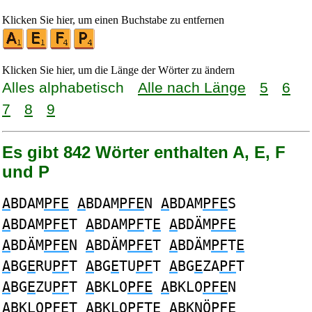
Klicken Sie hier, um einen Buchstabe zu entfernen
Klicken Sie hier, um die Länge der Wörter zu ändern
Alles alphabetisch
Alle nach Länge
5
6
7
8
9
Es gibt 842 Wörter enthalten A, E, F
und P
A
BDAM
PFE
A
BDAM
PFE
N
A
BDAM
PFE
S
A
BDAM
PFE
T
A
BDAM
PF
T
E
A
BDÄM
PFE
A
BDÄM
PFE
N
A
BDÄM
PFE
T
A
BDÄM
PF
T
E
A
BG
E
RU
PF
T
A
BG
E
TU
PF
T
A
BG
E
ZA
PF
T
A
BG
E
ZU
PF
T
A
BKLO
PFE
A
BKLO
PFE
N
A
BKLO
PFE
T
A
BKLO
PF
T
E
A
BKNÖ
PFE