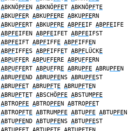
A
BKNÖ
PFE
N
A
BKNÖ
PFE
T
A
BKNÖ
PF
T
E
A
BKU
PFE
R
A
BKU
PFE
RE
A
BKU
PFE
RN
A
BKU
PFE
RT
A
BKU
PF
R
E
A
B
PFE
IF
A
B
PFE
IFE
A
B
PFE
IFEN
A
B
PFE
IFET
A
B
PFE
IFST
A
B
PFE
IFT
A
B
PF
IFF
E
A
B
PF
IFF
E
N
A
B
PF
IFF
E
S
A
B
PF
IFF
E
T
A
B
PF
LÜCK
E
A
B
P
U
F
F
E
R
A
B
P
U
F
F
E
RE
A
B
P
U
F
F
E
RN
A
B
P
U
F
F
E
RT
A
B
P
U
F
FR
E
A
BRU
PFE
A
BRU
PFE
N
A
BRU
PFE
ND
A
BRU
PFE
NS
A
BRU
PFE
ST
A
BRU
PFE
T
A
BRU
PF
T
E
A
BRU
PF
T
E
N
A
BRU
PF
T
E
T
A
BSCHÖ
PFE
A
BSTUM
PFE
A
BTRO
PFE
A
BTRO
PFE
N
A
BTRO
PFE
T
A
BTRO
PF
T
E
A
BTRUM
PFE
A
BTU
PFE
A
BTU
PFE
N
A
BTU
PFE
ND
A
BTU
PFE
NS
A
BTU
PFE
ST
A
BTU
PFE
T
A
BTU
PF
T
E
A
BTU
PF
T
E
N