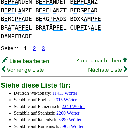
B
EPFA
NDEN B
EPFA
NDET B
EPF
L
A
NZ
B
EPF
L
A
NZE B
EPF
L
A
NZT B
E
RG
PFA
D
B
E
RG
PFA
DE B
E
RG
PFA
DS BOXK
A
M
PFE
BR
A
TA
PFE
L BR
A
TÄ
PFE
L CU
PF
IN
A
L
E
D
A
M
PF
BAD
E
Seiten:
1
2
3
Zurück nach oben
Liste bearbeiten
Vorherige Liste
Nächste Liste
Siehe diese Liste für:
Deutsch Wiktionary:
11411 Wörter
Scrabble auf Englisch:
915 Wörter
Scrabble auf Französisch:
2240 Wörter
Scrabble auf Spanisch:
2260 Wörter
Scrabble auf Italienisch:
3390 Wörter
Scrabble auf Rumänisch:
3963 Wörter