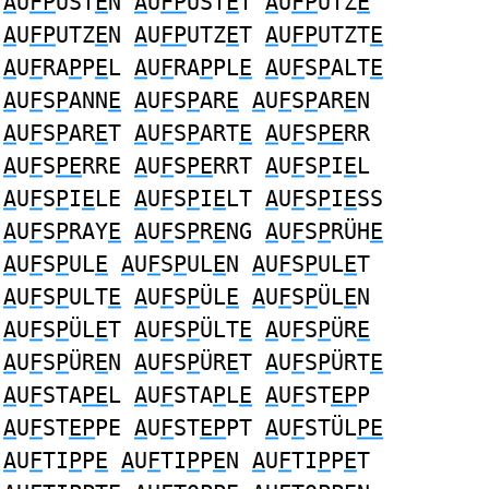
A
U
FP
UST
E
N
A
U
FP
UST
E
T
A
U
FP
UTZ
E
A
U
FP
UTZ
E
N
A
U
FP
UTZ
E
T
A
U
FP
UTZT
E
A
U
F
RA
P
P
E
L
A
U
F
RA
P
PL
E
A
U
F
S
P
ALT
E
A
U
F
S
P
ANN
E
A
U
F
S
P
AR
E
A
U
F
S
P
AR
E
N
A
U
F
S
P
AR
E
T
A
U
F
S
P
ART
E
A
U
F
S
PE
RR
A
U
F
S
PE
RRE
A
U
F
S
PE
RRT
A
U
F
S
P
I
E
L
A
U
F
S
P
I
E
LE
A
U
F
S
P
I
E
LT
A
U
F
S
P
I
E
SS
A
U
F
S
P
RAY
E
A
U
F
S
P
R
E
NG
A
U
F
S
P
RÜH
E
A
U
F
S
P
UL
E
A
U
F
S
P
UL
E
N
A
U
F
S
P
UL
E
T
A
U
F
S
P
ULT
E
A
U
F
S
P
ÜL
E
A
U
F
S
P
ÜL
E
N
A
U
F
S
P
ÜL
E
T
A
U
F
S
P
ÜLT
E
A
U
F
S
P
ÜR
E
A
U
F
S
P
ÜR
E
N
A
U
F
S
P
ÜR
E
T
A
U
F
S
P
ÜRT
E
A
U
F
STA
PE
L
A
U
F
STA
P
L
E
A
U
F
ST
EP
P
A
U
F
ST
EP
PE
A
U
F
ST
EP
PT
A
U
F
STÜL
PE
A
U
F
TI
P
P
E
A
U
F
TI
P
P
E
N
A
U
F
TI
P
P
E
T