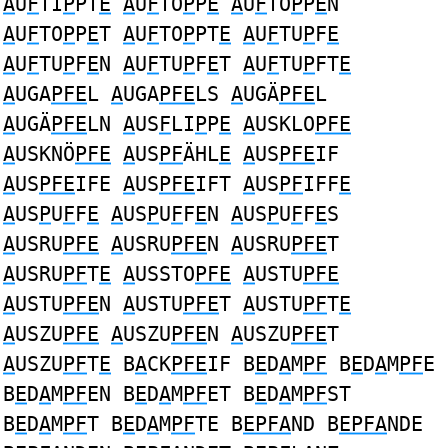
A
U
F
TI
P
PT
E
A
U
F
TO
P
P
E
A
U
F
TO
P
P
E
N
A
U
F
TO
P
P
E
T
A
U
F
TO
P
PT
E
A
U
F
TU
P
F
E
A
U
F
TU
P
F
E
N
A
U
F
TU
P
F
E
T
A
U
F
TU
P
FT
E
A
UGA
PFE
L
A
UGA
PFE
LS
A
UGÄ
PFE
L
A
UGÄ
PFE
LN
A
US
F
LI
P
P
E
A
USKLO
PFE
A
USKNÖ
PFE
A
US
PF
ÄHL
E
A
US
PFE
IF
A
US
PFE
IFE
A
US
PFE
IFT
A
US
PF
IFF
E
A
US
P
U
F
F
E
A
US
P
U
F
F
E
N
A
US
P
U
F
F
E
S
A
USRU
PFE
A
USRU
PFE
N
A
USRU
PFE
T
A
USRU
PF
T
E
A
USSTO
PFE
A
USTU
PFE
A
USTU
PFE
N
A
USTU
PFE
T
A
USTU
PF
T
E
A
USZU
PFE
A
USZU
PFE
N
A
USZU
PFE
T
A
USZU
PF
T
E
B
A
CK
PFE
IF B
E
D
A
M
PF
B
E
D
A
M
PF
E
B
E
D
A
M
PF
EN B
E
D
A
M
PF
ET B
E
D
A
M
PF
ST
B
E
D
A
M
PF
T B
E
D
A
M
PF
TE B
EPFA
ND B
EPFA
NDE