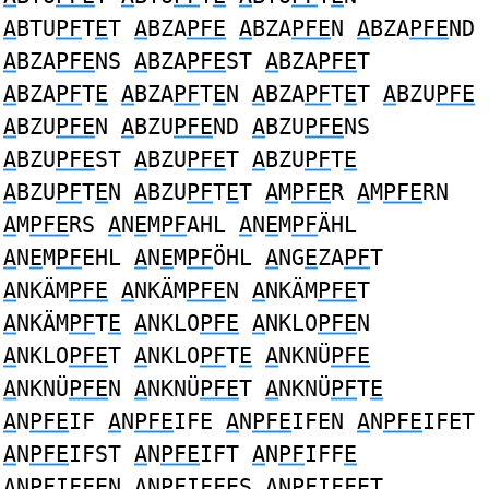
A
BTU
PF
T
E
T
A
BZA
PFE
A
BZA
PFE
N
A
BZA
PFE
ND
A
BZA
PFE
NS
A
BZA
PFE
ST
A
BZA
PFE
T
A
BZA
PF
T
E
A
BZA
PF
T
E
N
A
BZA
PF
T
E
T
A
BZU
PFE
A
BZU
PFE
N
A
BZU
PFE
ND
A
BZU
PFE
NS
A
BZU
PFE
ST
A
BZU
PFE
T
A
BZU
PF
T
E
A
BZU
PF
T
E
N
A
BZU
PF
T
E
T
A
M
PFE
R
A
M
PFE
RN
A
M
PFE
RS
A
N
E
M
PF
AHL
A
N
E
M
PF
ÄHL
A
N
E
M
PF
EHL
A
N
E
M
PF
ÖHL
A
NG
E
ZA
PF
T
A
NKÄM
PFE
A
NKÄM
PFE
N
A
NKÄM
PFE
T
A
NKÄM
PF
T
E
A
NKLO
PFE
A
NKLO
PFE
N
A
NKLO
PFE
T
A
NKLO
PF
T
E
A
NKNÜ
PFE
A
NKNÜ
PFE
N
A
NKNÜ
PFE
T
A
NKNÜ
PF
T
E
A
N
PFE
IF
A
N
PFE
IFE
A
N
PFE
IFEN
A
N
PFE
IFET
A
N
PFE
IFST
A
N
PFE
IFT
A
N
PF
IFF
E
A
N
PF
IFF
E
N
A
N
PF
IFF
E
S
A
N
PF
IFF
E
T