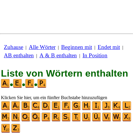
Zuhause
Alle Wörter
Beginnen mit
Endet mit
|
|
|
|
AB enthalten
A & B enthalten
In Position
|
|
Liste von Wörtern enthalten
•
•
•
Klicken Sie hier, um ein fünfter Buchstabe hinzuzufügen