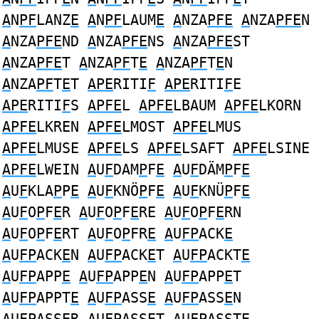
A
N
PF
LANZ
E
A
N
PF
LAUM
E
A
NZA
PFE
A
NZA
PFE
N
A
NZA
PFE
ND
A
NZA
PFE
NS
A
NZA
PFE
ST
A
NZA
PFE
T
A
NZA
PF
T
E
A
NZA
PF
T
E
N
A
NZA
PF
T
E
T
APE
RITI
F
APE
RITI
F
E
APE
RITI
F
S
APFE
L
APFE
LBAUM
APFE
LKORN
APFE
LKREN
APFE
LMOST
APFE
LMUS
APFE
LMUSE
APFE
LS
APFE
LSAFT
APFE
LSINE
APFE
LWEIN
A
U
F
DAM
P
F
E
A
U
F
DÄM
P
F
E
A
U
F
KLA
P
P
E
A
U
F
KNÖ
P
F
E
A
U
F
KNÜ
P
F
E
A
U
F
O
P
F
E
R
A
U
F
O
P
F
E
RE
A
U
F
O
P
F
E
RN
A
U
F
O
P
F
E
RT
A
U
F
O
P
FR
E
A
U
FP
ACK
E
A
U
FP
ACK
E
N
A
U
FP
ACK
E
T
A
U
FP
ACKT
E
A
U
FP
APP
E
A
U
FP
APP
E
N
A
U
FP
APP
E
T
A
U
FP
APPT
E
A
U
FP
ASS
E
A
U
FP
ASS
E
N