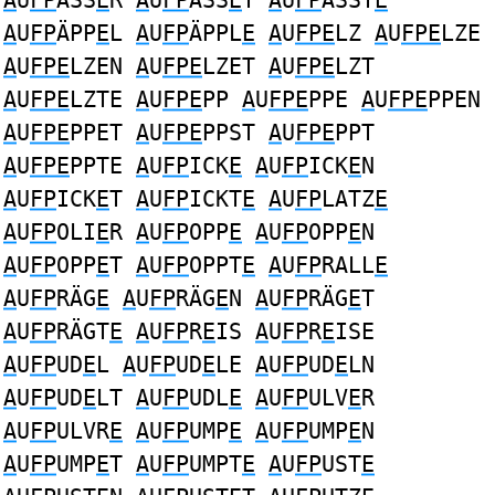
A
U
FP
ASS
E
R
A
U
FP
ASS
E
T
A
U
FP
ASST
E
A
U
FP
ÄPP
E
L
A
U
FP
ÄPPL
E
A
U
FPE
LZ
A
U
FPE
LZE
A
U
FPE
LZEN
A
U
FPE
LZET
A
U
FPE
LZT
A
U
FPE
LZTE
A
U
FPE
PP
A
U
FPE
PPE
A
U
FPE
PPEN
A
U
FPE
PPET
A
U
FPE
PPST
A
U
FPE
PPT
A
U
FPE
PPTE
A
U
FP
ICK
E
A
U
FP
ICK
E
N
A
U
FP
ICK
E
T
A
U
FP
ICKT
E
A
U
FP
LATZ
E
A
U
FP
OLI
E
R
A
U
FP
OPP
E
A
U
FP
OPP
E
N
A
U
FP
OPP
E
T
A
U
FP
OPPT
E
A
U
FP
RALL
E
A
U
FP
RÄG
E
A
U
FP
RÄG
E
N
A
U
FP
RÄG
E
T
A
U
FP
RÄGT
E
A
U
FP
R
E
IS
A
U
FP
R
E
ISE
A
U
FP
UD
E
L
A
U
FP
UD
E
LE
A
U
FP
UD
E
LN
A
U
FP
UD
E
LT
A
U
FP
UDL
E
A
U
FP
ULV
E
R
A
U
FP
ULVR
E
A
U
FP
UMP
E
A
U
FP
UMP
E
N
A
U
FP
UMP
E
T
A
U
FP
UMPT
E
A
U
FP
UST
E