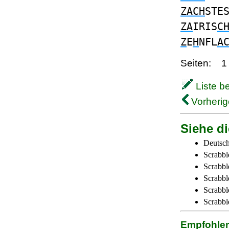
ZACH
STE
ZA
IRIS
C
Z
E
H
NFL
A
Seiten:
1
Liste b
Vorherig
Siehe di
Deutsch
Scrabbl
Scrabbl
Scrabbl
Scrabble
Scrabbl
Empfohle