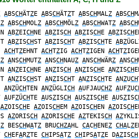
Z
A
BS
CH
ÄT
Z
E
A
BS
CH
ÄT
Z
T
A
BS
CH
MAL
Z
A
BS
CH
M
L
Z
A
BS
CH
MOL
Z
A
BS
CH
MÖL
Z
A
BS
CH
WAT
Z
A
BS
CH
EN
A
B
Z
EI
CH
NE
A
B
Z
IS
CH
A
B
Z
IS
CH
E
A
B
Z
IS
CH
E
ET
A
B
Z
IS
CH
ST
A
B
Z
IS
CH
T
A
B
Z
IS
CH
TE
A
B
Z
ÜGL
N
ACH
T
Z
EHNT
ACH
T
Z
IG
ACH
T
Z
IGEN
ACH
T
Z
IGE
R
Z
A
NS
CH
MUT
Z
A
NS
CH
NAU
Z
A
NS
CH
WÄR
Z
A
NS
CH
EN
A
N
Z
EI
CH
NE
A
N
Z
IS
CH
A
N
Z
IS
CH
E
A
N
Z
IS
CH
E
ET
A
N
Z
IS
CH
ST
A
N
Z
IS
CH
T
A
N
Z
IS
CH
TE
A
N
Z
U
CH
E
A
N
Z
Ü
CH
TEN
A
N
Z
ÜGLI
CH
A
UFJAU
CHZ
A
UF
Z
U
C
T
A
UF
Z
Ü
CH
TE
A
US
Z
IS
CH
A
US
Z
IS
CH
E
A
US
Z
IS
C
AZ
OIS
CH
E
AZ
OIS
CH
EM
AZ
OIS
CH
EN
AZ
OIS
CH
E
ES
AZ
ORIS
CH
AZ
ORIS
CH
E
AZ
TEKIS
CH
AZ
YKLI
N
Z
BES
CH
W
A
T
Z
BRU
CHZA
HL
CA
C
H
ENE
Z
CHA
L
Z
E
T
CH
EF
A
R
Z
TE
CH
IPS
A
T
Z
CH
IPS
A
T
Z
E D
AZ
IS
CH