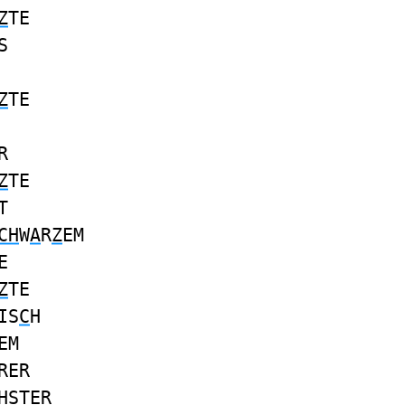
Z
TE
S
Z
TE
R
Z
TE
T
CH
W
A
R
Z
EM
E
Z
TE
IS
C
H
EM
RER
H
STER