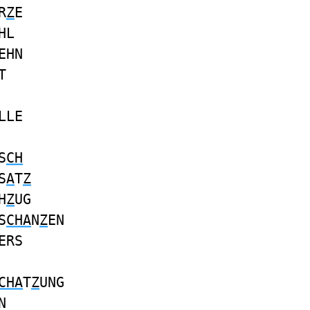
R
Z
E
HL
EHN
T
LLE
S
CH
S
A
T
Z
H
Z
UG
S
CHA
N
Z
EN
ERS
CHA
T
Z
UNG
N