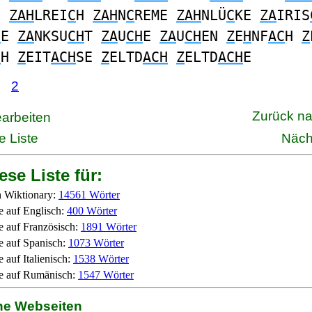
S
ZAH
LREI
C
H
ZAH
N
C
REME
ZAH
NLÜ
C
KE
ZA
IRIS
H
E
ZA
NKSU
CH
T
ZA
U
CH
E
ZA
U
CH
EN
Z
E
H
NF
AC
H
Z
C
H
Z
EIT
ACH
SE
Z
ELTD
ACH
Z
ELTD
ACH
E
2
Zurück n
earbeiten
e Liste
Näch
ese Liste für:
 Wiktionary:
14561 Wörter
e auf Englisch:
400 Wörter
e auf Französisch:
1891 Wörter
e auf Spanisch:
1073 Wörter
 auf Italienisch:
1538 Wörter
e auf Rumänisch:
1547 Wörter
ne Webseiten