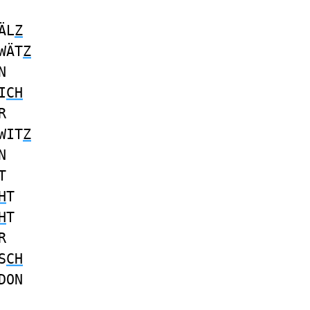
ÄL
Z
WÄT
Z
N
I
CH
R
WIT
Z
N
T
H
T
H
T
R
S
CH
DON