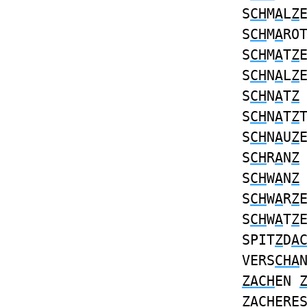
S
CH
M
A
L
Z
S
CH
M
A
RO
S
CH
M
A
T
Z
S
CH
N
A
L
Z
S
CH
N
A
T
Z
S
CH
N
A
T
Z
S
CH
N
A
U
Z
S
CH
R
A
N
Z
S
CH
W
A
N
Z
S
CH
W
A
R
Z
S
CH
W
A
T
Z
SPIT
Z
D
A
VERS
CHA
ZACH
EN
ZACH
ERE