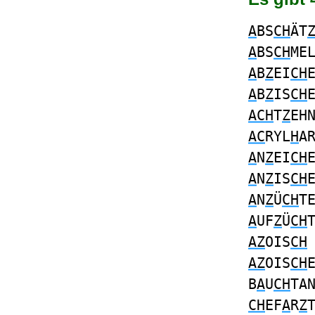
A
BS
CH
ÄT
A
BS
CH
ME
A
B
Z
EI
CH
A
B
Z
IS
CH
ACH
T
Z
EH
AC
RYL
H
A
A
N
Z
EI
CH
A
N
Z
IS
CH
A
N
Z
Ü
CH
T
A
UF
Z
Ü
CH
AZ
OIS
CH
AZ
OIS
CH
B
A
U
CH
TA
CH
EF
A
R
Z