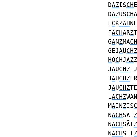
D
AZ
IS
CH
D
AZ
US
CH
E
C
K
ZAH
N
F
ACH
AR
Z
G
A
N
Z
MA
C
GEJ
A
U
CH
H
O
C
HJ
AZ
J
A
U
CHZ
J
A
U
CHZ
E
J
A
U
CHZ
T
L
ACHZ
WA
M
A
IN
Z
IS
N
ACH
SAL
N
ACH
SÄT
N
ACH
SIT