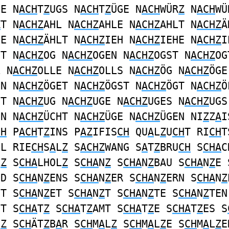
GE N
ACH
T
Z
UGS N
ACH
T
Z
ÜGE N
ACH
WÜR
Z
N
ACH
WÜ
Z
T N
ACHZ
AHL N
ACHZ
AHLE N
ACHZ
AHLT N
ACHZ
Ä
LE N
ACHZ
ÄHLT N
ACHZ
IEH N
ACHZ
IEHE N
ACHZ
I
HT N
ACHZ
OG N
ACHZ
OGEN N
ACHZ
OGST N
ACHZ
OG
L N
ACHZ
OLLE N
ACHZ
OLLS N
ACHZ
ÖG N
ACHZ
ÖGE
EN N
ACHZ
ÖGET N
ACHZ
ÖGST N
ACHZ
ÖGT N
ACHZ
Ö
HT N
ACHZ
UG N
ACHZ
UGE N
ACHZ
UGES N
ACHZ
UGS
UN N
ACHZ
ÜCHT N
ACHZ
ÜGE N
ACHZ
ÜGEN NI
Z
Z
A
I
CH
P
ACH
T
Z
INS P
AZ
IFIS
CH
QU
A
L
Z
U
CH
T RI
CH
T
HL RIE
CH
S
A
L
Z
S
ACHZ
WANG S
A
T
Z
BRU
CH
S
CHA
C
L
Z
S
CHA
LHOL
Z
S
CHA
N
Z
S
CHA
N
Z
BAU S
CHA
N
Z
E 
ND S
CHA
N
Z
ENS S
CHA
N
Z
ER S
CHA
N
Z
ERN S
CHA
N
Z
ST S
CHA
N
Z
ET S
CHA
N
Z
T S
CHA
N
Z
TE S
CHA
N
Z
TEN
ET S
CHA
T
Z
S
CHA
T
Z
AMT S
CHA
T
Z
E S
CHA
T
Z
ES S
N
Z
S
CH
ÄT
Z
B
A
R S
CH
M
A
L
Z
S
CH
M
A
L
Z
E S
CH
M
A
L
Z
E