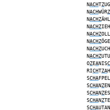
N
ACH
T
Z
U
N
ACH
WÜR
N
ACHZ
ÄH
N
ACHZ
IE
N
ACHZ
OL
N
ACHZ
ÖG
N
ACHZ
UC
N
ACHZ
UT
O
Z
E
A
NIS
RI
CH
T
ZA
S
CHA
FPE
S
CHA
N
Z
E
S
CHA
N
Z
E
S
CHA
N
Z
T
S
CHA
UTA