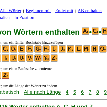
Alle Wörter
Beginnen mit
Endet mit
AB enthalten
|
|
|
|
alten
In Position
|
 von Wörtern enthalten
•
•
er, um ein fünfter Buchstabe hinzuzufügen
er, um einen Buchstabe zu entfernen
er, um die Länge der Wörter zu ändern
habetisch
Alle nach Länge
4
5
6
7
8
9
416 Wörter enthalten A, C, H und Z