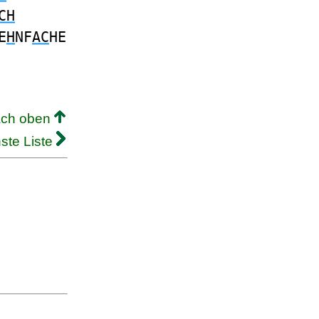
CH
E
H
NF
AC
HE
ach oben
ste Liste