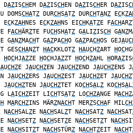
E D
AZ
IS
CH
EM D
AZ
IS
CH
EN D
AZ
IS
CH
ER D
AZ
IS
C
AU DOMS
CHA
T
Z
DUR
CH
S
A
T
Z
DUR
CH
T
A
N
Z
E
C
K
ZA
E E
C
K
ZAH
NES E
C
K
ZAH
NS EI
CH
K
A
T
Z
E F
ACH
AR
Z
TE F
ACH
ÄR
Z
TE FU
CH
SH
A
T
Z
G
A
LI
Z
IS
CH
G
A
N
Z
M
H
E G
A
N
Z
MA
CH
T G
AZ
PA
CH
O G
AZ
PA
CH
OS GEJ
A
U
C
Z
T GES
CHA
N
Z
T
HAC
KKLOT
Z
HA
U
C
H
Z
ART
H
O
C
HG
Z
H
O
C
HJ
AZ
ZE
H
O
C
HJ
AZ
ZT
H
O
C
H
ZA
HL
H
OR
AZ
IS
J
A
U
CHZ
E J
A
U
CHZ
EN J
A
U
CHZ
END J
A
U
CHZ
ENS J
RN J
A
U
CHZ
ERS J
A
U
CHZ
EST J
A
U
CHZ
ET J
A
U
CHZ
E J
A
U
CHZ
TEN J
A
U
CHZ
TET KO
CH
S
A
L
Z
KO
CH
S
A
L
NG L
A
I
CHZ
EIT LI
CH
TS
A
T
Z
LO
CHZA
NGE M
ACHZ
CH
M
A
R
CHZ
INS MÄR
Z
N
ACH
T MER
Z
S
CHA
F MIL
CH
Z
N
ACH
SAL
Z
E N
ACH
SAL
Z
T N
ACH
SAT
Z
N
ACH
SAT
Z
E N
ACH
SET
Z
N
ACH
SET
Z
E N
ACH
SET
Z
T N
ACH
SI
Z
E N
ACH
SIT
Z
T N
ACH
STÜR
Z
N
ACH
T
Z
EIT N
ACH
T