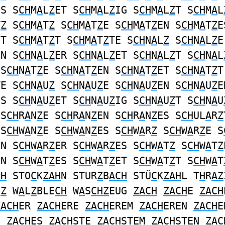
ES S
CH
M
A
L
Z
ET S
CH
M
A
L
Z
IG S
CH
M
A
L
Z
T S
CH
M
A
L
T
Z
S
CH
M
A
T
Z
S
CH
M
A
T
Z
E S
CH
M
A
T
Z
EN S
CH
M
A
T
Z
E
ET S
CH
M
A
T
Z
T S
CH
M
A
T
Z
TE S
CH
N
A
L
Z
S
CH
N
A
L
Z
E
EN S
CH
N
A
L
Z
ER S
CH
N
A
L
Z
ET S
CH
N
A
L
Z
T S
CH
N
A
L
S
CH
N
A
T
Z
E S
CH
N
A
T
Z
EN S
CH
N
A
T
Z
ET S
CH
N
A
T
Z
T
TE S
CH
N
A
U
Z
S
CH
N
A
U
Z
E S
CH
N
A
U
Z
EN S
CH
N
A
U
Z
E
ES S
CH
N
A
U
Z
ET S
CH
N
A
U
Z
IG S
CH
N
A
U
Z
T S
CH
N
A
U
S
CH
R
A
N
Z
E S
CH
R
A
N
Z
EN S
CH
R
A
N
Z
ES S
CH
UL
A
R
Z
S
CH
W
A
N
Z
E S
CH
W
A
N
Z
ES S
CH
W
A
R
Z
S
CH
W
A
R
Z
E S
EN S
CH
W
A
R
Z
ER S
CH
W
A
R
Z
ES S
CH
W
A
T
Z
S
CH
W
A
T
Z
EN S
CH
W
A
T
Z
ES S
CH
W
A
T
Z
ET S
CH
W
A
T
Z
T S
CH
W
A
T
CH
STO
C
K
ZAH
N STUR
Z
B
ACH
STÜ
C
K
ZAH
L T
H
R
AZ
N
Z
W
A
L
Z
BLE
CH
W
A
S
CHZ
EUG
ZACH
ZACH
E
ZACH
ZACH
ER
ZACH
ERE
ZACH
EREM
ZACH
EREN
ZACH
E
S
ZACH
ES
ZACH
STE
ZACH
STEM
ZACH
STEN
ZAC