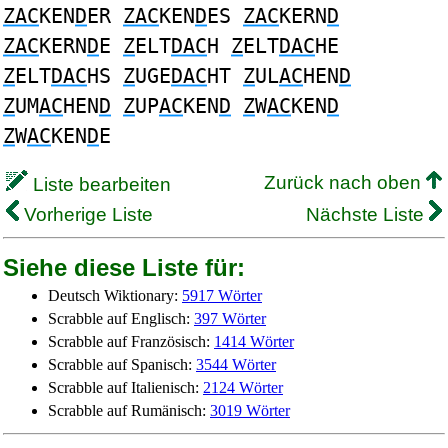
ZAC
KEN
D
ER
ZAC
KEN
D
ES
ZAC
KERN
D
ZAC
KERN
D
E
Z
ELT
DAC
H
Z
ELT
DAC
HE
Z
ELT
DAC
HS
Z
UGE
DAC
HT
Z
UL
AC
HEN
D
Z
UM
AC
HEN
D
Z
UP
AC
KEN
D
Z
W
AC
KEN
D
Z
W
AC
KEN
D
E
Zurück nach oben
Liste bearbeiten
Vorherige Liste
Nächste Liste
Siehe diese Liste für:
Deutsch Wiktionary:
5917 Wörter
Scrabble auf Englisch:
397 Wörter
Scrabble auf Französisch:
1414 Wörter
Scrabble auf Spanisch:
3544 Wörter
Scrabble auf Italienisch:
2124 Wörter
Scrabble auf Rumänisch:
3019 Wörter