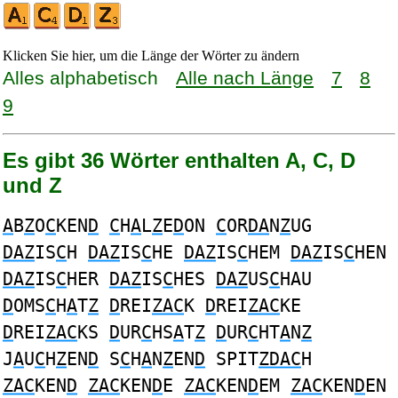
Klicken Sie hier, um die Länge der Wörter zu ändern
Alles alphabetisch
Alle nach Länge
7
8
9
Es gibt 36 Wörter enthalten A, C, D
und Z
A
B
Z
O
C
KEN
D
C
H
A
L
Z
E
D
ON
C
OR
DA
N
Z
UG
DAZ
IS
C
H
DAZ
IS
C
HE
DAZ
IS
C
HEM
DAZ
IS
C
HEN
DAZ
IS
C
HER
DAZ
IS
C
HES
DAZ
US
C
HAU
D
OMS
C
H
A
T
Z
D
REI
ZAC
K
D
REI
ZAC
KE
D
REI
ZAC
KS
D
UR
C
HS
A
T
Z
D
UR
C
HT
A
N
Z
J
A
U
C
H
Z
EN
D
S
C
H
A
N
Z
EN
D
SPIT
ZDAC
H
ZAC
KEN
D
ZAC
KEN
D
E
ZAC
KEN
D
EM
ZAC
KEN
D
EN