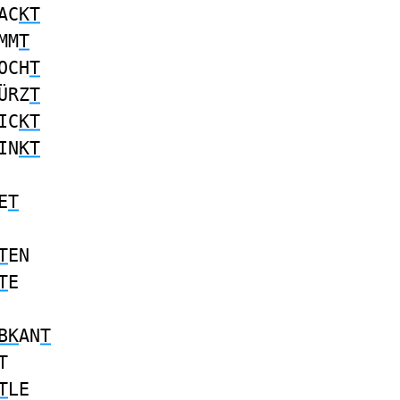
AC
KT
MM
T
OCH
T
ÜRZ
T
IC
KT
IN
KT
E
T
T
EN
T
E
BK
AN
T
T
T
LE