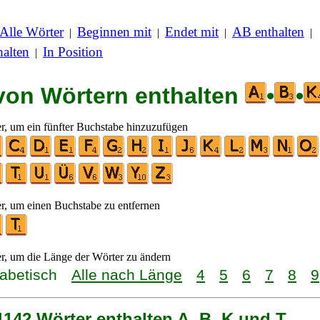
Alle Wörter
Beginnen mit
Endet mit
AB enthalten
|
|
|
|
alten
In Position
|
 von Wörtern enthalten
•
•
er, um ein fünfter Buchstabe hinzuzufügen
er, um einen Buchstabe zu entfernen
er, um die Länge der Wörter zu ändern
habetisch
Alle nach Länge
4
5
6
7
8
9
1142 Wörter enthalten A, B, K und T