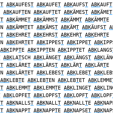
L
T
ABK
AUFES
T
ABK
AUFE
T
ABK
AUFS
T
ABK
AUF
T
E
ABK
AUF
T
EN
ABK
AUF
T
ET
ABK
ÄMES
T
ABK
ÄME
T
S
T
ABK
ÄMME
T
ABK
ÄMMS
T
ABK
ÄMM
T
ABK
ÄMM
T
E
EN
ABK
ÄMM
T
ET
ABK
ÄMS
T
ABK
ÄM
T
ABK
ÄUFS
T
A
S
T
ABK
EHRE
T
ABK
EHRS
T
ABK
EHR
T
ABK
EHR
T
E
EN
ABK
EHR
T
ET
ABK
IPPES
T
ABK
IPPE
T
ABK
IPP
ABK
IPP
T
E
ABK
IPP
T
EN
ABK
IPP
T
ET
ABK
LANGS
T
ABK
LA
T
SCH
ABK
LÄNGE
T
ABK
LÄNGS
T
ABK
LÄN
S
T
ABK
LÄRE
T
ABK
LÄRS
T
ABK
LÄR
T
ABK
LÄR
T
E
EN
ABK
LÄR
T
ET
ABK
LEBES
T
ABK
LEBE
T
ABK
LEB
ABK
LEB
T
E
ABK
LEB
T
EN
ABK
LEB
T
ET
ABK
LEMME
S
T
ABK
LEMM
T
ABK
LEMM
T
E
ABK
LINGE
T
ABK
LIN
T
ABK
LOPFE
T
ABK
LOPFS
T
ABK
LOPF
T
ABK
LOPF
E
T
ABK
NALLS
T
ABK
NALL
T
ABK
NALL
T
E
ABK
NAP
S
T
ABK
NAPP
T
ABK
NAPP
T
E
ABK
NAPSE
T
ABK
NAP