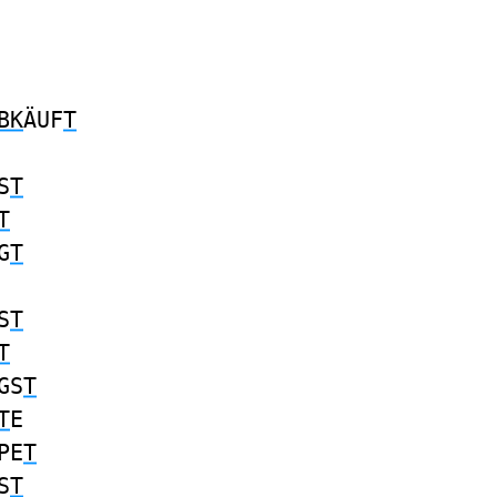
BK
ÄUF
T
S
T
T
G
T
S
T
T
GS
T
T
E
PE
T
S
T