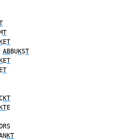
T
M
T
K
E
T
AB
BU
K
S
T
K
E
T
E
T
C
KT
KT
E
ORS
AN
KT