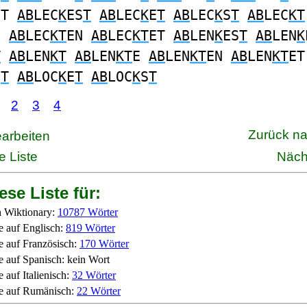
ET
AB
LEC
K
ES
T
AB
LEC
K
E
T
AB
LEC
K
S
T
AB
LEC
KT
E
AB
LEC
KT
EN
AB
LEC
KT
ET
AB
LEN
K
ES
T
AB
LEN
K
T
AB
LEN
KT
AB
LEN
KT
E
AB
LEN
KT
EN
AB
LEN
KT
ET
S
T
AB
LOC
K
E
T
AB
LOC
K
S
T
2
3
4
Zurück n
earbeiten
e Liste
Näch
ese Liste für:
 Wiktionary:
10787 Wörter
e auf Englisch:
819 Wörter
e auf Französisch:
170 Wörter
e auf Spanisch: kein Wort
 auf Italienisch:
32 Wörter
e auf Rumänisch:
22 Wörter