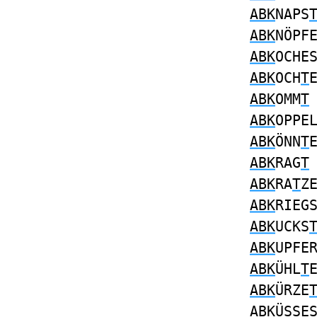
ABK
NAPS
ABK
NÖPF
ABK
OCHE
ABK
OCH
T
ABK
OMM
T
ABK
OPPE
ABK
ÖNN
T
ABK
RAG
T
ABK
RA
T
Z
ABK
RIEG
ABK
UCKS
ABK
UPFE
ABK
ÜHL
T
ABK
ÜRZE
ABK
ÜSSE