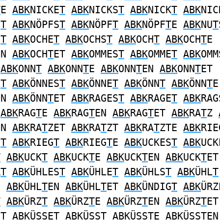
T
E
ABK
NICKE
T
ABK
NICKS
T
ABK
NICK
T
ABK
NIC
E
T
ABK
NÖPFS
T
ABK
NÖPF
T
ABK
NÖPF
T
E
ABK
NU
T
S
T
ABK
OCHE
T
ABK
OCHS
T
ABK
OCH
T
ABK
OCH
T
E
EN
ABK
OCH
T
ET
ABK
OMMES
T
ABK
OMME
T
ABK
OMM
ABK
ONN
T
ABK
ONN
T
E
ABK
ONN
T
EN
ABK
ONN
T
ET
L
T
ABK
ÖNNES
T
ABK
ÖNNE
T
ABK
ÖNN
T
ABK
ÖNN
T
E
EN
ABK
ÖNN
T
ET
ABK
RAGES
T
ABK
RAGE
T
ABK
RAG
ABK
RAG
T
E
ABK
RAG
T
EN
ABK
RAG
T
ET
ABK
RA
T
Z
EN
ABK
RA
T
ZET
ABK
RA
T
ZT
ABK
RA
T
ZTE
ABK
RIE
S
T
ABK
RIEG
T
ABK
RIEG
T
E
ABK
UCKES
T
ABK
UCK
T
ABK
UCK
T
ABK
UCK
T
E
ABK
UCK
T
EN
ABK
UCK
T
E
R
T
ABK
ÜHLES
T
ABK
ÜHLE
T
ABK
ÜHLS
T
ABK
ÜHL
T
E
ABK
ÜHL
T
EN
ABK
ÜHL
T
ET
ABK
ÜNDIG
T
ABK
ÜRZ
T
ABK
ÜRZ
T
ABK
ÜRZ
T
E
ABK
ÜRZ
T
EN
ABK
ÜRZ
T
ET
S
T
ABK
ÜSSE
T
ABK
ÜSS
T
ABK
ÜSS
T
E
ABK
ÜSS
T
EN