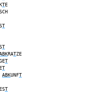
K
T
E
SCH
S
T
S
T
ABK
RA
T
ZE
GE
T
E
T
T
ABK
UNF
T
ES
T