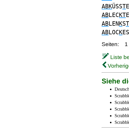
ABK
ÜSS
T
AB
LEC
KT
AB
LEN
K
S
AB
LOC
K
E
Seiten:
1
Liste b
Vorherig
Siehe di
Deutsch
Scrabbl
Scrabbl
Scrabbl
Scrabble
Scrabbl