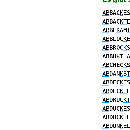
AB
BAC
K
E
AB
BAC
KT
AB
BE
K
AM
AB
BLOC
K
AB
BROC
K
AB
BU
KT
AB
CHEC
K
AB
DAN
K
S
AB
DEC
K
E
AB
DEC
KT
AB
DRUC
K
AB
DUC
K
E
AB
DUC
KT
AB
DUN
K
E