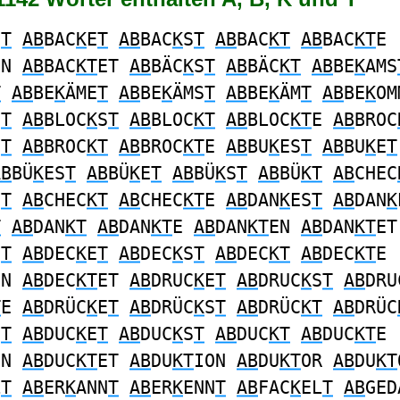
S
T
AB
BAC
K
E
T
AB
BAC
K
S
T
AB
BAC
KT
AB
BAC
KT
E
EN
AB
BAC
KT
ET
AB
BÄC
K
S
T
AB
BÄC
KT
AB
BE
K
AMS
T
AB
BE
K
ÄME
T
AB
BE
K
ÄMS
T
AB
BE
K
ÄM
T
AB
BE
K
OM
E
T
AB
BLOC
K
S
T
AB
BLOC
KT
AB
BLOC
KT
E
AB
BROC
S
T
AB
BROC
KT
AB
BROC
KT
E
AB
BU
K
ES
T
AB
BU
K
E
T
AB
BÜ
K
ES
T
AB
BÜ
K
E
T
AB
BÜ
K
S
T
AB
BÜ
KT
AB
CHEC
S
T
AB
CHEC
KT
AB
CHEC
KT
E
AB
DAN
K
ES
T
AB
DAN
K
T
AB
DAN
KT
AB
DAN
KT
E
AB
DAN
KT
EN
AB
DAN
KT
ET
S
T
AB
DEC
K
E
T
AB
DEC
K
S
T
AB
DEC
KT
AB
DEC
KT
E
EN
AB
DEC
KT
ET
AB
DRUC
K
E
T
AB
DRUC
K
S
T
AB
DRU
T
E
AB
DRÜC
K
E
T
AB
DRÜC
K
S
T
AB
DRÜC
KT
AB
DRÜC
S
T
AB
DUC
K
E
T
AB
DUC
K
S
T
AB
DUC
KT
AB
DUC
KT
E
EN
AB
DUC
KT
ET
AB
DU
KT
ION
AB
DU
KT
OR
AB
DU
KT
L
T
AB
ER
K
ANN
T
AB
ER
K
ENN
T
AB
FAC
K
EL
T
AB
GED