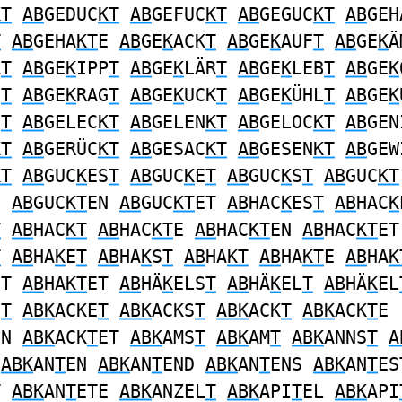
KT
AB
GEDUC
KT
AB
GEFUC
KT
AB
GEGUC
KT
AB
GEH
T
AB
GEHA
KT
E
AB
GE
K
ACK
T
AB
GE
K
AUF
T
AB
GE
K
Ä
R
T
AB
GE
K
IPP
T
AB
GE
K
LÄR
T
AB
GE
K
LEB
T
AB
GE
K
N
T
AB
GE
K
RAG
T
AB
GE
K
UCK
T
AB
GE
K
ÜHL
T
AB
GE
K
S
T
AB
GELEC
KT
AB
GELEN
KT
AB
GELOC
KT
AB
GEN
KT
AB
GERÜC
KT
AB
GESAC
KT
AB
GESEN
KT
AB
GEW
KT
AB
GUC
K
ES
T
AB
GUC
K
E
T
AB
GUC
K
S
T
AB
GUC
KT
E
AB
GUC
KT
EN
AB
GUC
KT
ET
AB
HAC
K
ES
T
AB
HAC
K
T
AB
HAC
KT
AB
HAC
KT
E
AB
HAC
KT
EN
AB
HAC
KT
ET
T
AB
HA
K
E
T
AB
HA
K
S
T
AB
HA
KT
AB
HA
KT
E
AB
HA
K
ST
AB
HA
KT
ET
AB
HÄ
K
ELS
T
AB
HÄ
K
EL
T
AB
HÄ
K
EL
S
T
ABK
ACKE
T
ABK
ACKS
T
ABK
ACK
T
ABK
ACK
T
E
EN
ABK
ACK
T
ET
ABK
AMS
T
ABK
AM
T
ABK
ANNS
T
A
E
ABK
AN
T
EN
ABK
AN
T
END
ABK
AN
T
ENS
ABK
AN
T
ES
T
ABK
AN
T
ETE
ABK
ANZEL
T
ABK
API
T
EL
ABK
API