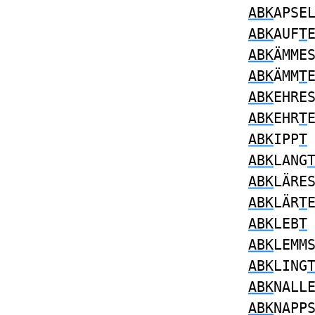
ABK
APSE
ABK
AUF
T
ABK
ÄMME
ABK
ÄMM
T
ABK
EHRE
ABK
EHR
T
ABK
IPP
T
ABK
LANG
ABK
LÄRE
ABK
LÄR
T
ABK
LEB
T
ABK
LEMM
ABK
LING
ABK
NALL
ABK
NAPP