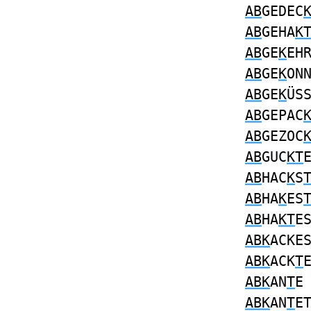
AB
GEDEC
AB
GEHA
K
AB
GE
K
EH
AB
GE
K
ON
AB
GE
K
ÜS
AB
GEPAC
AB
GEZOC
AB
GUC
KT
AB
HAC
K
S
AB
HA
K
ES
AB
HA
KT
E
ABK
ACKE
ABK
ACK
T
ABK
AN
T
ABK
AN
T
E