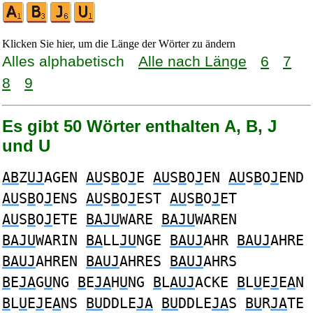
Klicken Sie hier, um die Länge der Wörter zu ändern
Alles alphabetisch
Alle nach Länge
6
7
8
9
Es gibt 50 Wörter enthalten A, B, J
und U
AB
Z
UJ
AGEN
AU
S
B
O
J
E
AU
S
B
O
J
EN
AU
S
B
O
J
END
AU
S
B
O
J
ENS
AU
S
B
O
J
EST
AU
S
B
O
J
ET
AU
S
B
O
J
ETE
BAJU
WARE
BAJU
WAREN
BAJU
WARIN
BA
LL
JU
NGE
BAUJ
AHR
BAUJ
AHRE
BAUJ
AHREN
BAUJ
AHRES
BAUJ
AHRS
B
E
JA
G
U
NG
B
E
JA
H
U
NG
B
L
AUJ
ACKE
B
L
U
E
J
E
A
N
B
L
U
E
J
E
A
NS
BU
DDLE
JA
BU
DDLE
JA
S
BU
R
JA
TE