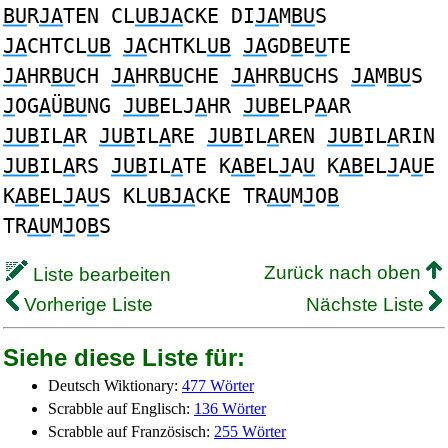
BU
R
JA
TEN CL
UBJA
CKE DI
JA
M
BU
S
JA
CHTCL
UB
JA
CHTKL
UB
JA
GD
B
E
U
TE
JA
HR
BU
CH
JA
HR
BU
CHE
JA
HR
BU
CHS
JA
M
BU
S
J
OG
A
Ü
BU
NG
JUB
ELJ
A
HR
JUB
ELP
A
AR
JUB
IL
A
R
JUB
IL
A
RE
JUB
IL
A
REN
JUB
IL
A
RIN
JUB
IL
A
RS
JUB
IL
A
TE K
AB
EL
J
A
U
K
AB
EL
J
A
U
E
K
AB
EL
J
A
U
S KL
UBJA
CKE TR
AU
M
J
O
B
TR
AU
M
J
O
B
S
Zurück nach oben
Liste bearbeiten
Vorherige Liste
Nächste Liste
Siehe diese Liste für:
Deutsch Wiktionary:
477 Wörter
Scrabble auf Englisch:
136 Wörter
Scrabble auf Französisch:
255 Wörter