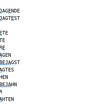
J
AG
E
NDE
J
AGT
E
ST
E
TE
TE
R
E
A
GEN
BEJA
GST
A
GTES
HEN
BEJA
HN
R
A
HTEN