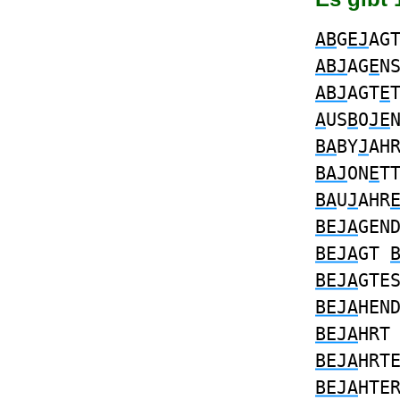
AB
G
EJ
AG
ABJ
AG
E
N
ABJ
AGT
E
A
US
B
O
JE
BA
BY
J
AH
BAJ
ON
E
T
BA
U
J
AHR
BEJA
GEN
BEJA
GT
BEJA
GTE
BEJA
HEN
BEJA
HR
BEJA
HRT
BEJA
HTE