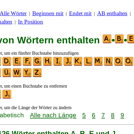
Alle Wörter
Beginnen mit
Endet mit
AB enthalten
|
|
|
|
alten
In Position
|
 von Wörtern enthalten
•
•
er, um ein fünfter Buchstabe hinzuzufügen
er, um einen Buchstabe zu entfernen
er, um die Länge der Wörter zu ändern
habetisch
Alle nach Länge
5
6
7
8
9
126 Wörter enthalten A, B, E und J