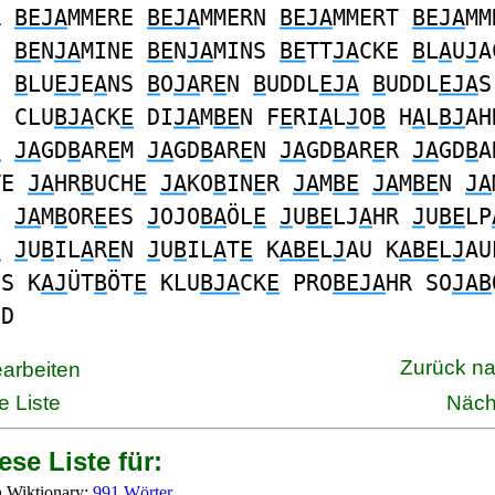
R
BEJA
MMERE
BEJA
MMERN
BEJA
MMERT
BEJA
MM
N
BE
N
JA
MINE
BE
N
JA
MINS
BE
TT
JA
CKE
B
L
A
U
J
A
N
B
LU
EJ
E
A
NS
B
O
JA
R
E
N
B
UDDL
EJA
B
UDDL
EJA
N CLU
BJA
CK
E
DI
JA
M
BE
N F
E
RI
A
L
J
O
B
H
A
L
BJ
AH
E
JA
GD
B
AR
E
M
JA
GD
B
AR
E
N
JA
GD
B
AR
E
R
JA
GD
B
A
TE
JA
HR
B
UCH
E
JA
KO
B
IN
E
R
JA
M
BE
JA
M
BE
N
JA
E
JA
M
B
OR
E
ES
J
OJO
BA
ÖL
E
J
U
BE
LJ
A
HR
J
U
BE
LP
E
J
U
B
IL
A
R
E
N
J
U
B
IL
A
T
E
K
ABE
L
J
AU K
ABE
L
J
AU
US K
AJ
ÜT
B
ÖT
E
KLU
BJA
CK
E
PRO
BEJA
HR SO
JAB
GD
Zurück n
earbeiten
e Liste
Näch
ese Liste für:
 Wiktionary:
991 Wörter