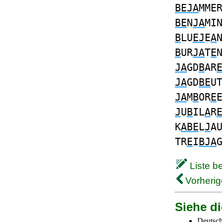
BEJA
MME
BE
N
JA
MI
B
LU
EJ
E
A
B
UR
JA
T
E
JA
GD
B
AR
JA
GD
BE
U
JA
M
B
OR
E
J
U
B
IL
A
R
K
ABE
L
J
A
TR
E
I
BJA
Liste b
Vorherig
Siehe di
Deutsch