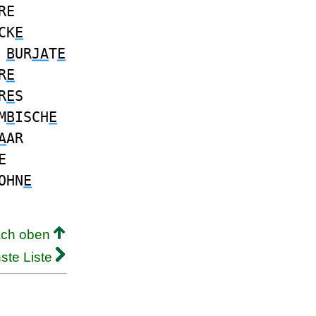
RE
CK
E
S
B
UR
JA
T
E
R
E
R
E
S
M
B
ISCH
E
A
AR
E
OHN
E
ach oben
ste Liste