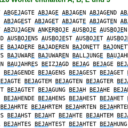
T
AB
G
EJ
AGTE
ABJ
AG
E
ABJ
AG
E
N
ABJ
AG
E
ND
AB
S
ABJ
AG
E
ST
ABJ
AG
E
T
ABJ
AGT
E
ABJ
AGT
E
N
AB
T
AB
ZU
J
AG
E
N
A
NK
E
R
B
O
J
E
A
US
B
O
JE
A
US
B
O
JE
N
ND
A
US
B
O
JE
NS
A
US
B
O
JE
ST
A
US
B
O
JE
T
A
US
B
O
J
R
E
BAJ
AD
E
RE
BAJ
AD
E
REN
BAJ
ON
E
TT
BAJ
ON
E
T
TS
BAJ
UWAR
E
BAJ
UWAR
E
N
BA
LL
J
UNG
E
BA
U
J
AH
E
N
BA
U
J
AHR
E
S
BE
IZ
JA
GD
BEJA
G
BEJA
GE
BEJ
D
BEJA
GENDE
BEJA
GENS
BEJA
GEST
BEJA
GET
BEJA
GTE
BEJA
GTEM
BEJA
GTEN
BEJA
GTER
BEJ
ST
BEJA
GTET
BEJA
GUNG
BEJA
H
BEJA
HE
BEJA
D
BEJA
HENDE
BEJA
HENS
BEJA
HEST
BEJA
HET
T
BEJA
HRTE
BEJA
HRTEM
BEJA
HRTEN
BEJA
HRTE
ES
BEJA
HST
BEJA
HT
BEJA
HTE
BEJA
HTEM
BEJ
R
BEJA
HTES
BEJA
HTEST
BEJA
HTET
BEJA
HUNG