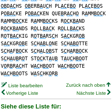
OB
D
AC
HS
OB
ERB
A
U
C
H PL
AC
E
BO
PL
AC
E
BO
S
P
OBAC
KE P
OBAC
KEN QUE
B
R
AC
H
O
R
A
MM
BOC
K
R
A
MM
BOC
KE R
A
MM
BOC
KS R
OC
K
BA
ND
R
OC
K
BA
NDS R
O
LL
BAC
K R
O
LL
BAC
KS
R
O
T
BAC
KIG R
O
T
BA
RS
C
H S
AC
KGR
OB
S
AC
KGR
OB
E S
C
H
AB
L
O
NE S
C
H
ABO
TTE
S
C
H
A
F
BO
CK S
C
H
A
L
OB
ST S
C
H
A
R
BO
CK
S
C
H
A
U
B
R
O
T ST
OC
KT
A
U
B
T
A
U
C
H
BO
OT
V
O
R
B
R
AC
HT W
AC
H
BO
OT W
AC
H
BO
OTE
W
AC
H
BO
OTS W
A
S
C
HK
O
R
B
Zurück nach oben
Liste bearbeiten
Vorherige Liste
Nächste Liste
Siehe diese Liste für: