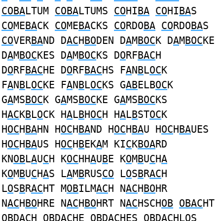
COBA
LTUM
COBA
LTUMS
CO
HI
BA
CO
HI
BA
S
CO
ME
BA
CK
CO
ME
BA
CKS
CO
RDO
BA
CO
RDO
BA
S
CO
VER
BA
ND D
AC
H
BO
DEN D
A
M
BOC
K D
A
M
BOC
KE
D
A
M
BOC
KES D
A
M
BOC
KS D
O
RF
BAC
H
D
O
RF
BAC
HE D
O
RF
BAC
HS F
A
N
B
L
OC
K
F
A
N
B
L
OC
KE F
A
N
B
L
OC
KS G
AB
ELB
OC
K
G
A
MS
BOC
K G
A
MS
BOC
KE G
A
MS
BOC
KS
H
AC
K
B
L
O
CK H
A
L
B
H
OC
H H
A
L
B
ST
OC
K
H
OC
H
BA
HN H
OC
H
BA
ND H
OC
H
BA
U H
OC
H
BA
UES
H
OC
H
BA
US H
OC
H
B
EK
A
M KI
C
K
BOA
RD
KN
OB
L
A
U
C
H K
OC
HH
A
U
B
E K
O
M
B
U
C
H
A
K
O
M
B
U
C
H
A
S L
A
M
B
RUS
CO
L
O
S
B
R
AC
H
L
O
S
B
R
AC
HT M
OB
ILM
AC
H N
AC
H
BO
HR
N
AC
H
BO
HRE N
AC
H
BO
HRT N
AC
HSCH
OB
OBAC
HT
OB
D
AC
H
OB
D
AC
HE
OB
D
AC
HES
OB
D
AC
HLOS