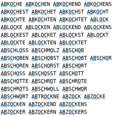
AB
K
OC
HE
AB
K
OC
HEN
AB
K
OC
HEND
AB
K
OC
HENS
AB
K
OC
HEST
AB
K
OC
HET
AB
K
OC
HST
AB
K
OC
HT
AB
K
OC
HTE
AB
K
OC
HTEN
AB
K
OC
HTET
AB
L
OC
K
AB
L
OC
KE
AB
L
OC
KEN
AB
L
OC
KEND
AB
L
OC
KENS
AB
L
OC
KEST
AB
L
OC
KET
AB
L
OC
KST
AB
L
OC
KT
AB
L
OC
KTE
AB
L
OC
KTEN
AB
L
OC
KTET
AB
S
C
HL
O
SS
AB
S
C
HM
O
LZ
AB
S
C
H
O
B
AB
S
C
H
O
BEN
AB
S
C
H
O
BST
AB
S
C
H
O
BT
AB
S
C
H
O
R
AB
S
C
H
O
REN
AB
S
C
H
O
RST
AB
S
C
H
O
RT
AB
S
C
H
O
SS
AB
S
C
H
O
SST
AB
S
C
H
O
TT
AB
S
C
H
O
TTE
AB
S
C
HR
O
T
AB
S
C
HR
O
TE
AB
S
C
HR
O
TS
AB
S
C
HW
O
LL
AB
S
C
HW
O
R
AB
S
C
HW
O
RT
AB
TR
OC
KNE
AB
Z
OC
K
AB
Z
OC
KE
AB
Z
OC
KEN
AB
Z
OC
KEND
AB
Z
OC
KENS
AB
Z
OC
KER
AB
Z
OC
KERN
AB
Z
OC
KERS