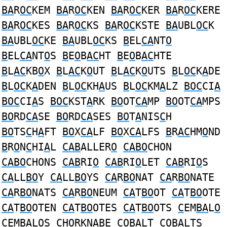
BA
R
OC
KEM
BA
R
OC
KEN
BA
R
OC
KER
BA
R
OC
KERE
BA
R
OC
KES
BA
R
OC
KS
BA
R
OC
KSTE
BA
UBL
OC
K
BA
UBL
OC
KE
BA
UBL
OC
KS
B
EL
CA
NT
O
B
EL
CA
NT
O
S
B
E
O
B
AC
HT
B
E
O
B
AC
HTE
B
L
AC
KB
O
X
B
L
AC
K
O
UT
B
L
AC
K
O
UTS
B
L
OC
K
A
DE
B
L
OC
K
A
DEN
B
L
OC
KH
A
US
B
L
OC
KM
A
LZ
BOC
CI
A
BOC
CI
A
S
BOC
KST
A
RK
BO
OT
CA
MP
BO
OT
CA
MPS
BO
RD
CA
SE
BO
RD
CA
SES
BO
T
A
NIS
C
H
BO
TS
C
H
A
FT
BO
X
CA
LF
BO
X
CA
LFS
B
R
AC
HM
O
ND
B
R
O
N
C
HI
A
L
CAB
ALLER
O
CABO
CHON
CABO
CHONS
CAB
RI
O
CAB
RI
O
LET
CAB
RI
O
S
CA
LL
BO
Y
CA
LL
BO
YS
CA
R
BO
NAT
CA
R
BO
NATE
CA
R
BO
NATS
CA
R
BO
NEUM
CA
T
BO
OT
CA
T
BO
OTE
CA
T
BO
OTEN
CA
T
BO
OTES
CA
T
BO
OTS
C
EM
BA
L
O
C
EM
BA
L
O
S
C
H
O
RKN
AB
E
COBA
LT
COBA
LTS