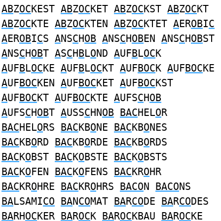
AB
Z
OC
KEST
AB
Z
OC
KET
AB
Z
OC
KST
AB
Z
OC
KT
AB
Z
OC
KTE
AB
Z
OC
KTEN
AB
Z
OC
KTET
A
ER
OB
I
C
A
ER
OB
I
C
S
A
NS
C
H
OB
A
NS
C
H
OB
EN
A
NS
C
H
OB
ST
A
NS
C
H
OB
T
A
S
C
H
B
L
O
ND
A
UF
B
L
OC
K
A
UF
B
L
OC
KE
A
UF
B
L
OC
KT
A
UF
BOC
K
A
UF
BOC
KE
A
UF
BOC
KEN
A
UF
BOC
KET
A
UF
BOC
KST
A
UF
BOC
KT
A
UF
BOC
KTE
A
UFS
C
H
OB
A
UFS
C
H
OB
T
A
USS
C
HN
OB
BAC
HEL
O
R
BAC
HEL
O
RS
BAC
KB
O
NE
BAC
KB
O
NES
BAC
KB
O
RD
BAC
KB
O
RDE
BAC
KB
O
RDS
BAC
K
O
BST
BAC
K
O
BSTE
BAC
K
O
BSTS
BAC
K
O
FEN
BAC
K
O
FENS
BAC
KR
O
HR
BAC
KR
O
HRE
BAC
KR
O
HRS
BACO
N
BACO
NS
BA
LSAMI
CO
BA
N
CO
MAT
BA
R
CO
DE
BA
R
CO
DES
BA
RH
OC
KER
BA
R
OC
K
BA
R
OC
KBAU
BA
R
OC
KE