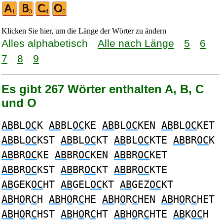
Klicken Sie hier, um die Länge der Wörter zu ändern
Alles alphabetisch
Alle nach Länge
5
6
7
8
9
Es gibt 267 Wörter enthalten A, B, C
und O
AB
BL
OC
K
AB
BL
OC
KE
AB
BL
OC
KEN
AB
BL
OC
KET
AB
BL
OC
KST
AB
BL
OC
KT
AB
BL
OC
KTE
AB
BR
OC
K
AB
BR
OC
KE
AB
BR
OC
KEN
AB
BR
OC
KET
AB
BR
OC
KST
AB
BR
OC
KT
AB
BR
OC
KTE
AB
GEK
OC
HT
AB
GEL
OC
KT
AB
GEZ
OC
KT
AB
H
O
R
C
H
AB
H
O
R
C
HE
AB
H
O
R
C
HEN
AB
H
O
R
C
HET
AB
H
O
R
C
HST
AB
H
O
R
C
HT
AB
H
O
R
C
HTE
AB
K
OC
H