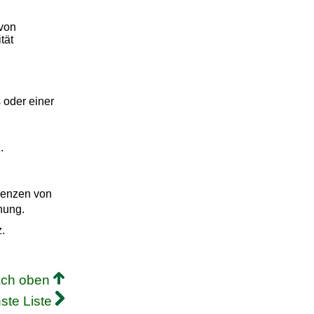
 von
tät
 oder einer
.
erenzen von
hung.
.
ach oben
ste Liste