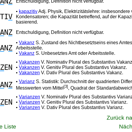
A
N
Z
Entschuldigung, Definition nicht verfügbar.
•
kapazitiv
Adj. Physik, Elektrizitätslehre: insbesondere
TI
V
Kondensatoren; die Kapazität betreffend, auf der Kapazi
basierend.
A
N
Z
Entschuldigung, Definition nicht verfügbar.
•
Vakanz
S. Zustand des Nichtbesetztseins eines Amtes
A
N
Z
Arbeitsstelle.
•
Vakanz
S. Unbesetztes Amt oder Arbeitsstelle.
•
Vakanzen
V. Nominativ Plural des Substantivs Vakanz
Z
EN
•
Vakanzen
V. Genitiv Plural des Substantivs Vakanz.
•
Vakanzen
V. Dativ Plural des Substantivs Vakanz.
•
Varianz
S. Statistik: Durchschnitt der quadrierten Diff
A
N
Z
[3]
Messwerten vom Mittel
, Quadrat der Standardabweic
•
Varianzen
V. Nominativ Plural des Substantivs Varianz
Z
EN
•
Varianzen
V. Genitiv Plural des Substantivs Varianz.
•
Varianzen
V. Dativ Plural des Substantivs Varianz.
Zurück n
e Liste
Näch