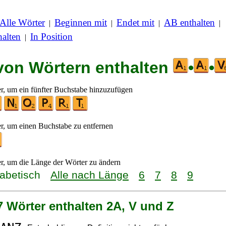
Alle Wörter
Beginnen mit
Endet mit
AB enthalten
|
|
|
|
alten
In Position
|
 von Wörtern enthalten
•
•
er, um ein fünfter Buchstabe hinzuzufügen
er, um einen Buchstabe zu entfernen
er, um die Länge der Wörter zu ändern
habetisch
Alle nach Länge
6
7
8
9
7 Wörter enthalten 2A, V und Z