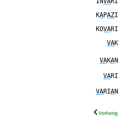
IN
VA
RI
K
A
P
AZ
I
KO
VA
RI
VA
K
VA
K
A
N
VA
RI
VA
RI
A
N
Vorherig