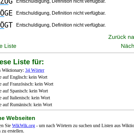
ZÖ
G
Entschuldigung, Definition nicht verfügbar.
Ö
GE
Entschuldigung, Definition nicht verfügbar.
Ö
GT
Entschuldigung, Definition nicht verfügbar.
Zurück n
e Liste
Näch
ese Liste für:
 Wiktionary:
34 Wörter
e auf Englisch: kein Wort
e auf Französisch: kein Wort
e auf Spanisch: kein Wort
 auf Italienisch: kein Wort
e auf Rumänisch: kein Wort
ne Webseiten
en Sie
WikWik.org
- um nach Wörtern zu suchen und Listen aus Wikti
zu erstellen.