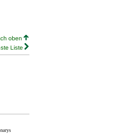
ach oben
ste Liste
onarys