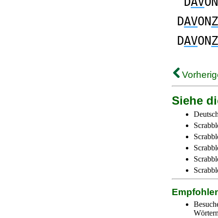
D
AV
ON
D
AV
ON
Z
D
AV
ON
Z
Vorherig
Siehe di
Deutsch
Scrabbl
Scrabbl
Scrabbl
Scrabble
Scrabbl
Empfohle
Besuch
Wörtern 