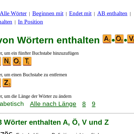
Alle Wörter
Beginnen mit
Endet mit
AB enthalten
|
|
|
|
alten
In Position
|
 von Wörtern enthalten
•
•
er, um ein fünfter Buchstabe hinzuzufügen
er, um einen Buchstabe zu entfernen
er, um die Länge der Wörter zu ändern
habetisch
Alle nach Länge
8
9
3 Wörter enthalten A, Ö, V und Z