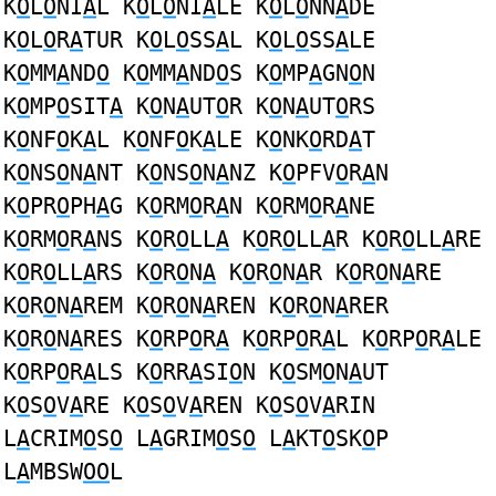
K
O
L
O
NI
A
L K
O
L
O
NI
A
LE K
O
L
O
NN
A
DE
K
O
L
O
R
A
TUR K
O
L
O
SS
A
L K
O
L
O
SS
A
LE
K
O
MM
A
ND
O
K
O
MM
A
ND
O
S K
O
MP
A
GN
O
N
K
O
MP
O
SIT
A
K
O
N
A
UT
O
R K
O
N
A
UT
O
RS
K
O
NF
O
K
A
L K
O
NF
O
K
A
LE K
O
NK
O
RD
A
T
K
O
NS
O
N
A
NT K
O
NS
O
N
A
NZ K
O
PFV
O
R
A
N
K
O
PR
O
PH
A
G K
O
RM
O
R
A
N K
O
RM
O
R
A
NE
K
O
RM
O
R
A
NS K
O
R
O
LL
A
K
O
R
O
LL
A
R K
O
R
O
LL
A
RE
K
O
R
O
LL
A
RS K
O
R
O
N
A
K
O
R
O
N
A
R K
O
R
O
N
A
RE
K
O
R
O
N
A
REM K
O
R
O
N
A
REN K
O
R
O
N
A
RER
K
O
R
O
N
A
RES K
O
RP
O
R
A
K
O
RP
O
R
A
L K
O
RP
O
R
A
LE
K
O
RP
O
R
A
LS K
O
RR
A
SI
O
N K
O
SM
O
N
A
UT
K
O
S
O
V
A
RE K
O
S
O
V
A
REN K
O
S
O
V
A
RIN
L
A
CRIM
O
S
O
L
A
GRIM
O
S
O
L
A
KT
O
SK
O
P
L
A
MBSW
OO
L