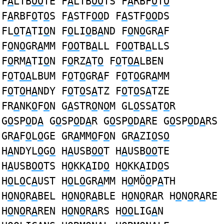
F
A
LTB
OO
TE F
A
LTB
OO
TS F
A
RBF
O
T
O
F
A
RBF
O
T
O
S F
A
STF
OO
D F
A
STF
OO
DS
FL
O
T
A
TI
O
N F
O
LI
O
B
A
ND F
O
N
O
GR
A
F
F
O
N
O
GR
A
MM F
OO
TB
A
LL F
OO
TB
A
LLS
F
O
RM
A
TI
O
N F
O
RZ
A
T
O
F
O
T
OA
LBEN
F
O
T
OA
LBUM F
O
T
O
GR
A
F F
O
T
O
GR
A
MM
F
O
T
O
H
A
NDY F
O
T
O
S
A
TZ F
O
T
O
S
A
TZE
FR
A
NK
O
F
O
N G
A
STR
O
N
O
M GL
O
SS
A
T
O
R
G
O
SP
O
D
A
G
O
SP
O
D
A
R G
O
SP
O
D
A
RE G
O
SP
O
D
A
RS
GR
A
F
O
L
O
GE GR
A
MM
O
F
O
N GR
A
ZI
O
S
O
H
A
NDYL
O
G
O
H
A
USB
OO
T H
A
USB
OO
TE
H
A
USB
OO
TS H
O
KK
A
ID
O
H
O
KK
A
ID
O
S
H
O
L
O
C
A
UST H
O
L
O
GR
A
MM H
O
MÖ
O
P
A
TH
H
O
N
O
R
A
BEL H
O
N
O
R
A
BLE H
O
N
O
R
A
R H
O
N
O
R
A
RE
H
O
N
O
R
A
REN H
O
N
O
R
A
RS H
OO
LIG
A
N