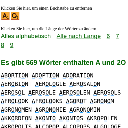
Klicken Sie hier, um einen Buchstabe zu entfernen
Klicken Sie hier, um die Länge der Wörter zu ändern
Alles alphabetisch
Alle nach Länge
6
7
8
9
Es gibt 569 Wörter enthalten A und 2O
A
B
O
RTI
O
N
A
D
O
PTI
O
N
A
D
O
RATI
O
N
A
ER
O
BI
O
NT
A
ER
O
L
O
GIE
A
ER
O
SAL
O
N
A
ER
O
S
O
L
A
ER
O
S
O
LE
A
ER
O
S
O
LEN
A
ER
O
S
O
LS
A
FR
O
L
O
OK
A
FR
O
L
O
OKS
A
G
O
R
O
T
A
GR
O
N
O
M
A
GR
O
N
O
MEN
A
GR
O
N
O
MIE
A
GR
O
N
O
MIN
A
KK
O
RDE
O
N
A
K
O
NT
O
A
K
O
NT
O
S
A
KR
O
P
O
LEN
A
KR
O
P
O
LIS
A
LC
O
P
O
P
A
LC
O
P
O
PS
A
LG
O
L
O
GE