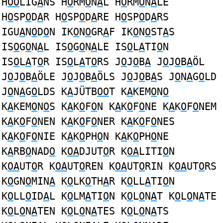
H
OO
LIG
A
NS H
O
RM
O
N
A
L H
O
RM
O
N
A
LE
H
O
SP
O
D
A
R H
O
SP
O
D
A
RE H
O
SP
O
D
A
RS
IGU
A
N
O
D
O
N IK
O
N
O
GR
A
F IK
O
N
O
ST
A
S
IS
O
G
O
N
A
L IS
O
G
O
N
A
LE IS
O
L
A
TI
O
N
IS
O
L
A
T
O
R IS
O
L
A
T
O
RS J
O
J
O
B
A
J
O
J
O
B
A
ÖL
J
O
J
O
B
A
ÖLE J
O
J
O
B
A
ÖLS J
O
J
O
B
A
S J
O
N
A
G
O
LD
J
O
N
A
G
O
LDS K
A
JÜTB
OO
T K
A
KEM
O
N
O
K
A
KEM
O
N
O
S K
A
K
O
F
O
N K
A
K
O
F
O
NE K
A
K
O
F
O
NEM
K
A
K
O
F
O
NEN K
A
K
O
F
O
NER K
A
K
O
F
O
NES
K
A
K
O
F
O
NIE K
A
K
O
PH
O
N K
A
K
O
PH
O
NE
K
A
RB
O
NAD
O
K
OA
DJUT
O
R K
OA
LITI
O
N
K
OA
UT
O
R K
OA
UT
O
REN K
OA
UT
O
RIN K
OA
UT
O
RS
K
O
GN
O
MIN
A
K
O
LK
O
TH
A
R K
O
LL
A
TI
O
N
K
O
LL
O
ID
A
L K
O
LM
A
TI
O
N K
O
L
O
N
A
T K
O
L
O
N
A
TE
K
O
L
O
N
A
TEN K
O
L
O
N
A
TES K
O
L
O
N
A
TS