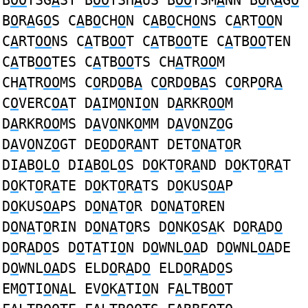
B
OO
TSG
A
ST B
OO
TSH
A
US B
OO
TSM
A
NN B
O
R
A
G
O
B
O
R
A
G
O
S C
A
B
O
CH
O
N C
A
B
O
CH
O
NS C
A
RT
OO
N
C
A
RT
OO
NS C
A
TB
OO
T C
A
TB
OO
TE C
A
TB
OO
TEN
C
A
TB
OO
TES C
A
TB
OO
TS CH
A
TR
OO
M
CH
A
TR
OO
MS C
O
RD
O
B
A
C
O
RD
O
B
A
S C
O
RP
O
R
A
C
O
VERC
OA
T D
A
IM
O
NI
O
N D
A
RKR
OO
M
D
A
RKR
OO
MS D
A
V
O
NK
O
MM D
A
V
O
NZ
O
G
D
A
V
O
NZ
O
GT DE
O
D
O
R
A
NT DET
O
N
A
T
O
R
DI
A
B
O
L
O
DI
A
B
O
L
O
S D
O
KT
O
R
A
ND D
O
KT
O
R
A
T
D
O
KT
O
R
A
TE D
O
KT
O
R
A
TS D
O
KUS
OA
P
D
O
KUS
OA
PS D
O
N
A
T
O
R D
O
N
A
T
O
REN
D
O
N
A
T
O
RIN D
O
N
A
T
O
RS D
O
NK
O
S
A
K D
O
R
A
D
O
D
O
R
A
D
O
S D
O
T
A
TI
O
N D
O
WNL
OA
D D
O
WNL
OA
DE
D
O
WNL
OA
DS ELD
O
R
A
D
O
ELD
O
R
A
D
O
S
EM
O
TI
O
N
A
L EV
O
K
A
TI
O
N F
A
LTB
OO
T