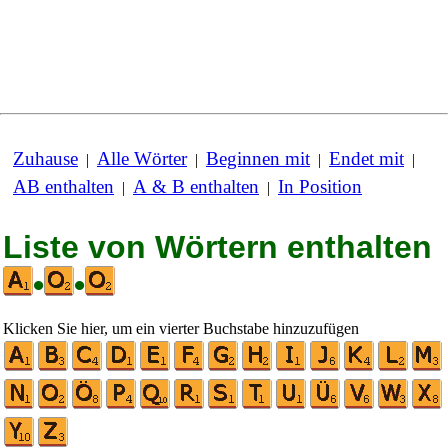
Zuhause
Alle Wörter
Beginnen mit
Endet mit
|
|
|
|
AB enthalten
A & B enthalten
In Position
|
|
Liste von Wörtern enthalten
•
•
Klicken Sie hier, um ein vierter Buchstabe hinzuzufügen