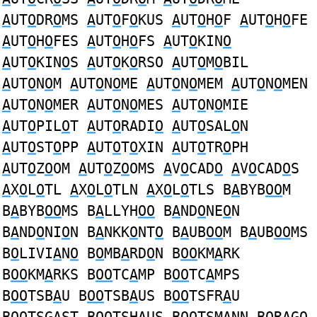
A
UT
O
DR
O
MS
A
UT
O
F
O
KUS
A
UT
O
H
O
F
A
UT
O
H
O
FE
A
UT
O
H
O
FES
A
UT
O
H
O
FS
A
UT
O
KIN
O
A
UT
O
KIN
O
S
A
UT
O
K
O
RSO
A
UT
O
M
O
BIL
A
UT
O
N
O
M
A
UT
O
N
O
ME
A
UT
O
N
O
MEM
A
UT
O
N
O
MEN
A
UT
O
N
O
MER
A
UT
O
N
O
MES
A
UT
O
N
O
MIE
A
UT
O
PIL
O
T
A
UT
O
RADI
O
A
UT
O
SAL
O
N
A
UT
O
ST
O
PP
A
UT
O
T
O
XIN
A
UT
O
TR
O
PH
A
UT
O
Z
O
OM
A
UT
O
Z
O
OMS
A
V
O
CAD
O
A
V
O
CAD
O
S
A
X
O
L
O
TL
A
X
O
L
O
TLN
A
X
O
L
O
TLS B
A
BYB
OO
M
B
A
BYB
OO
MS B
A
LLYH
OO
B
A
ND
O
NE
O
N
B
A
ND
O
NI
O
N B
A
NKK
O
NT
O
B
A
UB
OO
M B
A
UB
OO
MS
B
O
LIVI
A
N
O
B
O
MB
A
RD
O
N B
OO
KM
A
RK
B
OO
KM
A
RKS B
OO
TC
A
MP B
OO
TC
A
MPS
B
OO
TSB
A
U B
OO
TSB
A
US B
OO
TSFR
A
U