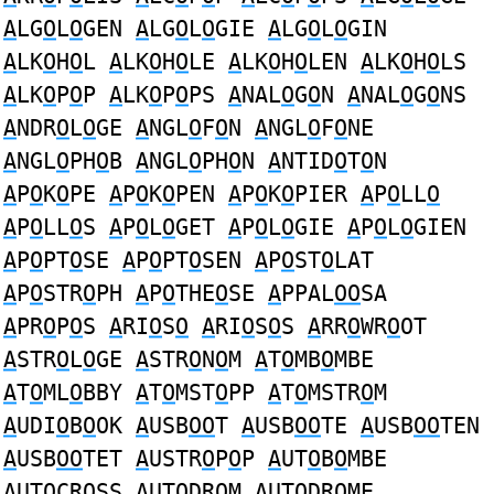
A
LG
O
L
O
GEN
A
LG
O
L
O
GIE
A
LG
O
L
O
GIN
A
LK
O
H
O
L
A
LK
O
H
O
LE
A
LK
O
H
O
LEN
A
LK
O
H
O
LS
A
LK
O
P
O
P
A
LK
O
P
O
PS
A
NAL
O
G
O
N
A
NAL
O
G
O
NS
A
NDR
O
L
O
GE
A
NGL
O
F
O
N
A
NGL
O
F
O
NE
A
NGL
O
PH
O
B
A
NGL
O
PH
O
N
A
NTID
O
T
O
N
A
P
O
K
O
PE
A
P
O
K
O
PEN
A
P
O
K
O
PIER
A
P
O
LL
O
A
P
O
LL
O
S
A
P
O
L
O
GET
A
P
O
L
O
GIE
A
P
O
L
O
GIEN
A
P
O
PT
O
SE
A
P
O
PT
O
SEN
A
P
O
ST
O
LAT
A
P
O
STR
O
PH
A
P
O
THE
O
SE
A
PPAL
OO
SA
A
PR
O
P
O
S
A
RI
O
S
O
A
RI
O
S
O
S
A
RR
O
WR
O
OT
A
STR
O
L
O
GE
A
STR
O
N
O
M
A
T
O
MB
O
MBE
A
T
O
ML
O
BBY
A
T
O
MST
O
PP
A
T
O
MSTR
O
M
A
UDI
O
B
O
OK
A
USB
OO
T
A
USB
OO
TE
A
USB
OO
TEN
A
USB
OO
TET
A
USTR
O
P
O
P
A
UT
O
B
O
MBE
A
UT
O
CR
O
SS
A
UT
O
DR
O
M
A
UT
O
DR
O
ME