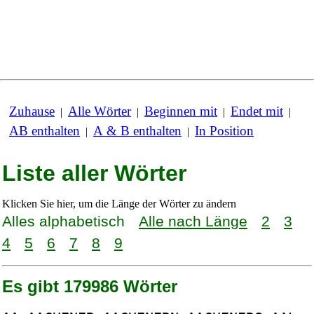
Zuhause
Alle Wörter
Beginnen mit
Endet mit
|
|
|
|
AB enthalten
A & B enthalten
In Position
|
|
Liste aller Wörter
Klicken Sie hier, um die Länge der Wörter zu ändern
Alles alphabetisch
Alle nach Länge
2
3
4
5
6
7
8
9
Es gibt 179986 Wörter